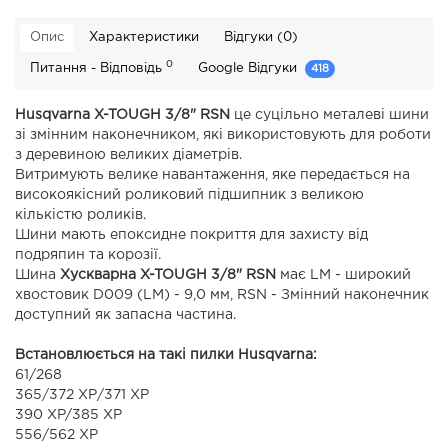
Опис
Характеристики
Відгуки (0)
0
Питання - Відповідь
Google Відгуки
418
Husqvarna X-TOUGH 3/8" RSN
це суцільно металеві шини
зі змінним наконечником, які використовують для роботи
з деревиною великих діаметрів.
Витримують велике навантаження, яке передається на
високоякісний роликовий підшипник з великою
кількістю роликів.
Шини мають епоксидне покриття для захисту від
подряпин та корозії.
Шина
Хускварна X-TOUGH 3/8" RSN
має LM - широкий
хвостовик D009 (LM) - 9,0 мм, RSN - Змінний наконечник
доступний як запасна частина.
Встановлюється на такі пилки Husqvarna:
61/268
365/372 ХР/371 XP
390 XP/385 XP
556/562 ХР