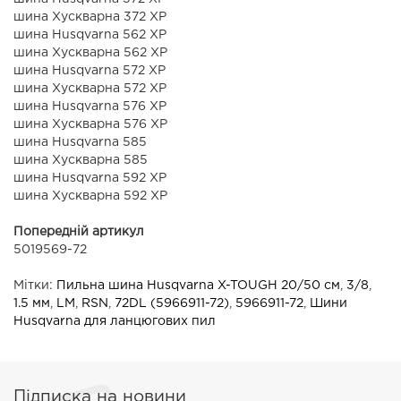
шина Хускварна 372 ХР
шина Husqvarna 562 ХР
шина Хускварна 562 ХР
шина Husqvarna 572 ХР
шина Хускварна 572 ХР
шина Husqvarna 576 ХР
шина Хускварна 576 ХР
шина Husqvarna 585
шина Хускварна 585
шина Husqvarna 592 XP
шина Хускварна 592 XP
Попередній артикул
5019569-72
Мітки:
Пильна шина Husqvarna X-TOUGH 20/50 см
,
3/8
,
1.5 мм
,
LM
,
RSN
,
72DL (5966911-72)
,
5966911-72
,
Шини
Husqvarna для ланцюгових пил
Підписка на новини