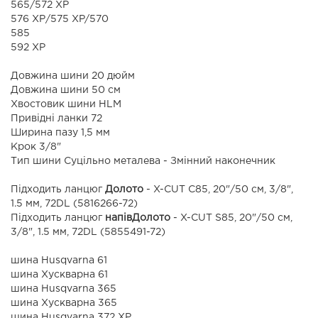
565/572 ХР
576 ХР/575 XP/570
585
592 XP
Довжина шини 20 дюйм
Довжина шини 50 см
Хвостовик шини HLM
Привідні ланки 72
Ширина пазу 1,5 мм
Крок 3/8"
Тип шини Суцільно металева - Змінний наконечник
Підходить ланцюг
Долото
- X-CUT C85, 20"/50 см, 3/8",
1.5 мм, 72DL (5816266-72)
Підходить ланцюг
напівДолото
- X-CUT S85, 20"/50 см,
3/8", 1.5 мм, 72DL (5855491-72)
шина Husqvarna 61
шина Хускварна 61
шина Husqvarna 365
шина Хускварна 365
шина Husqvarna 372 ХР