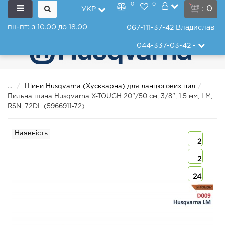
0
0
: 0
УКР
пн-пт: з 10.00 до 18.00
067-111-37-42
Владислав
044-337-03-42
-
...
Шини Husqvarna (Хускварна) для ланцюгових пил
Пильна шина Husqvarna X-TOUGH 20"/50 см, 3/8", 1.5 мм, LM,
RSN, 72DL (5966911-72)
Наявність
2
2
24