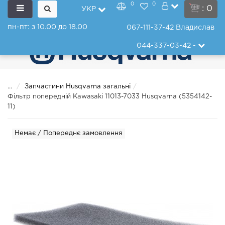
0
0
: 0
УКР
пн-пт: з 10.00 до 18.00
067-111-37-42
Владислав
044-337-03-42
-
...
Запчастини Husqvarna загальні
Фільтр попередній Kawasaki 11013-7033 Husqvarna (5354142-
11)
Немає / Попереднє замовлення