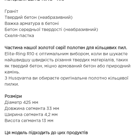
Граніт
Твердий бетон (неабразивний)
Важка арматура в бетоні
Бетон середньої твердості (неабразивний)
Скеля-пастка
Частина нашої золотої серії полотен для кільцевих пил.
Elite-Ring R10 є оптимальним вибором, коли ви шукаєте
найшвидшу швидкість різання твердих матеріалів, таких
як твердий бетон, міцно армований бетон або природний
камінь.
З Husqvarna ви обираєте оригінальне полотно кільцевої
пилки.
Розміри
Діаметр 425 мм
Довжина сегмента 33 мм
Ширина сегмента 4,2 мм
Висота сегмента 13 мм
Ця модель підходить до цих продуктів