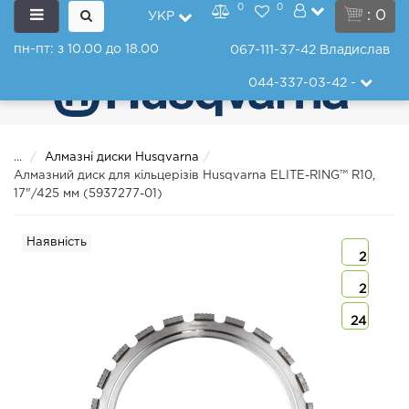
0
0
: 0
УКР
пн-пт: з 10.00 до 18.00
067-111-37-42
Владислав
044-337-03-42
-
...
Алмазні диски Husqvarna
Алмазний диск для кільцерізів Husqvarna ELITE-RING™ R10,
17"/425 мм (5937277-01)
Наявність
2
2
24