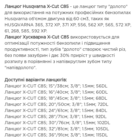
Ланцюг Husqvarna X-Cut C85
- це ланцюг типу "долото"
для використання на потужних професійних бензопилах
Husqvarna об'ємом двигуна від 60 см3, таких як
HUSQVARNA 365, 372 ХР, 371 XP, 556, 562 ХР, 565, 572 ХР,
61, 268, 585, 592 XP.
Ланцюг Хускварна X-Cut C85
використовується для
оптимізації потужності бензопили і підвищення
продуктивності, тип зубів "долото" створює чистий різ,
без появи зазубрин і дає 30% приріст у швидкості
розпилу в порівнянні з напівкруглим зубом типу
"напівдолото".
Доступні варіанти ланцюгів:
Ланцюг X-CUT C85; 15"/38см; 3/8"; 1.5мм; 56DL
Ланцюг X-CUT C85; 16"/40см; 3/8"; 1.5мм; 60DL
Ланцюг X-CUT C85; 18"/45см; 3/8"; 1.5мм; 68DL
Ланцюг X-CUT C85; 20"/50см; 3/8"; 1.5мм; 72DL
Ланцюг X-CUT C85; 24"/61см; 3/8"; 1.5мм; 84DL
Ланцюг X-CUT C85; 28"/71см; 3/8"; 1.5мм; 92DL
Ланцюг X-CUT C85; 30"/76см; 3/8"; 1.5мм; 102DL
Ланцюг X-CUT C85; 32"/81см; 3/8"; 1.5мм; 105DL
Ланцюг X-CUT C85; 36"/91см; 3/8"; 1.5мм; 115DL