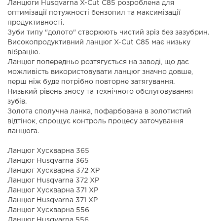
Ланцюги Husqvarna X-Cut C85 розроблена для
оптимізації потужності бензопил та максимізації
продуктивності.
Зуби типу "долото" створюють чистий зріз без зазубрин.
Високопродуктивний ланцюг X-Cut C85 має низьку
вібрацію.
Ланцюг попередньо розтягується на заводі, що дає
можливість використовувати ланцюг значно довше,
перш ніж буде потрібно повторне затягування.
Низький рівень зносу та технічного обслуговування
зубів.
Золота сполучна ланка, пофарбована в золотистий
відтінок, спрощує контроль процесу заточування
ланцюга.
Ланцюг Хускварна 365
Ланцюг Husqvarna 365
Ланцюг Хускварна 372 ХР
Ланцюг Husqvarna 372 ХР
Ланцюг Хускварна 371 XP
Ланцюг Husqvarna 371 XP
Ланцюг Хускварна 556
Ланцюг Husqvarna 556