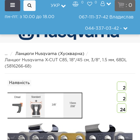
0
0
: 0
УКР
пн-пт: з 10.00 до 18.00
067-111-37-42
Владислав
044-337-03-42
-
...
Ланцюги Husqvarna (Хускварна)
Ланцюг Husqvarna X-CUT C85, 18"/45 см, 3/8", 1.5 мм, 68DL
(5816266-68)
Наявність
2
2
24