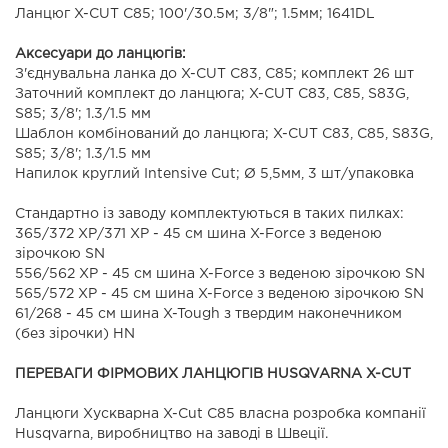
Ланцюг X-CUT C85; 100'/30.5м; 3/8"; 1.5мм; 1641DL
Аксесуари до ланцюгів:
З'єднувальна ланка до X-CUT C83, C85; комплект 26 шт
Заточний комплект до ланцюга; X-CUT С83, C85, S83G,
S85; 3/8'; 1.3/1.5 мм
Шаблон комбінований до ланцюга; X-CUT С83, C85, S83G,
S85; 3/8'; 1.3/1.5 мм
Напилок круглий Intensive Cut; Ø 5,5мм, 3 шт/упаковка
Стандартно із заводу комплектуються в таких пилках:
365/372 ХР/371 XP - 45 см шина X-Force з веденою
зірочкою SN
556/562 ХР - 45 см шина X-Force з веденою зірочкою SN
565/572 ХР - 45 см шина X-Force з веденою зірочкою SN
61/268 - 45 см шина X-Tough з твердим наконечником
(без зірочки) HN
ПЕРЕВАГИ ФІРМОВИХ ЛАНЦЮГІВ HUSQVARNA X-CUT
Ланцюги Хускварна X-Cut C85 власна розробка компанії
Husqvarna, виробництво на заводі в Швеції.