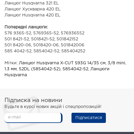
Ланцюг Husqvarna 321 ЕL
Ланцюг Хускварна 420 EL
Ланцюг Husqvarna 420 EL
Попередні ланцюги:
576 9365-52, 5769365-52, 576936552
501 8421-52, 5018421-52, 501842152
501 8420-06, 5018420-06, 501842006
585 4042-52, 5854042-52, 585404252
Мітки:
Ланцюг Husqvarna X-CUT S93G 14/35 см
,
3/8 mini
,
1.3 мм
,
52DL (5854042-52)
,
5854042-52
,
Ланцюги
Husqvarna
Підписка на новини
Будьте в курсі нових акцій і спецпропозицій!
Підписатися