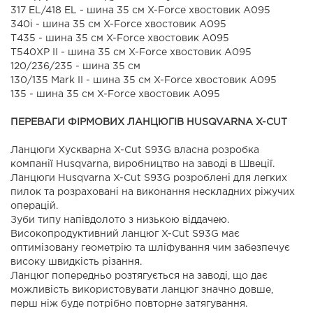
317 ЕL/418 EL - шина 35 см X-Force хвостовик А095
340i - шина 35 см X-Force хвостовик А095
Т435 - шина 35 см X-Force хвостовик А095
T540XP II - шина 35 см X-Force хвостовик А095
120/236/235 - шина 35 см
130/135 Mark II - шина 35 см X-Force хвостовик А095
135 - шина 35 см X-Force хвостовик А095
ПЕРЕВАГИ ФІРМОВИХ ЛАНЦЮГІВ HUSQVARNA X-CUT
Ланцюги Хускварна X-Cut S93G власна розробка
компанії Husqvarna, виробництво на заводі в Швеції.
Ланцюги Husqvarna X-Cut S93G розроблені для легких
пилок та розраховані на виконання нескладних ріжучих
операцій.
Зуби типу напівдолото з низькою віддачею.
Високопродуктивний ланцюг X-Cut S93G має
оптимізовану геометрію та шліфування чим забезпечує
високу швидкість різання.
Ланцюг попередньо розтягується на заводі, що дає
можливість використовувати ланцюг значно довше,
перш ніж буде потрібно повторне затягування.