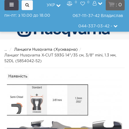
0
0
: 0
УКР
пн-пт: з 10.00 до 18.00
067-111-37-42
Владислав
044-337-03-42
-
...
Ланцюги Husqvarna (Хускварна)
Ланцюг Husqvarna X-CUT S93G 14"/35 см, 3/8" mini, 1.3 мм,
52DL (5854042-52)
Наявність