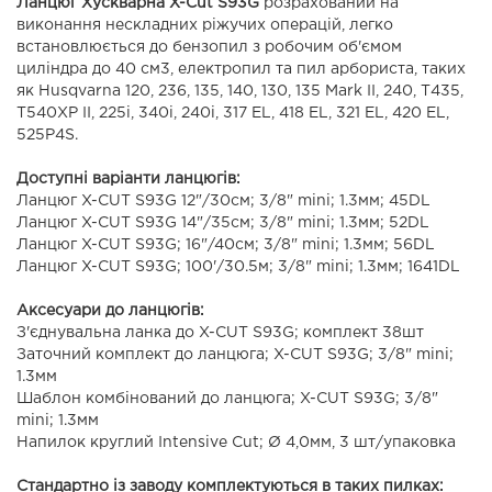
Ланцюг Хускварна X-Cut S93G
розрахований на
виконання нескладних ріжучих операцій, легко
встановлюється до бензопил з робочим об'ємом
циліндра до 40 см3, електропил та пил арбориста, таких
як Husqvarna 120, 236, 135, 140, 130, 135 Mark II, 240, Т435,
T540XP II, 225i, 340i, 240i, 317 ЕL, 418 EL, 321 ЕL, 420 EL,
525P4S.
Доступні варіанти ланцюгів:
Ланцюг X-CUT S93G 12"/30см; 3/8" mini; 1.3мм; 45DL
Ланцюг X-CUT S93G 14"/35см; 3/8" mini; 1.3мм; 52DL
Ланцюг X-CUT S93G; 16"/40см; 3/8" mini; 1.3мм; 56DL
Ланцюг X-CUT S93G; 100'/30.5м; 3/8" mini; 1.3мм; 1641DL
Аксесуари до ланцюгів:
З'єднувальна ланка до X-CUT S93G; комплект 38шт
Заточний комплект до ланцюга; X-CUT S93G; 3/8" mini;
1.3мм
Шаблон комбінований до ланцюга; X-CUT S93G; 3/8"
mini; 1.3мм
Напилок круглий Intensive Cut; Ø 4,0мм, 3 шт/упаковка
Стандартно із заводу комплектуються в таких пилках: