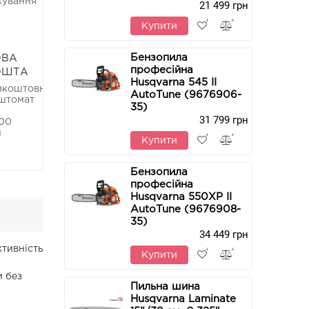
кування
21 499 грн
Купити
Бензопила
ОВА
професійна
ОШТА
Husqvarna 545 II
зкоштовно
AutoTune (9676906-
штомат
35)
31 799 грн
00
н
Купити
Бензопила
професійна
Husqvarna 550ХР II
AutoTune (9676908-
35)
34 449 грн
тивність
Купити
и без
Пильна шина
Husqvarna Laminate