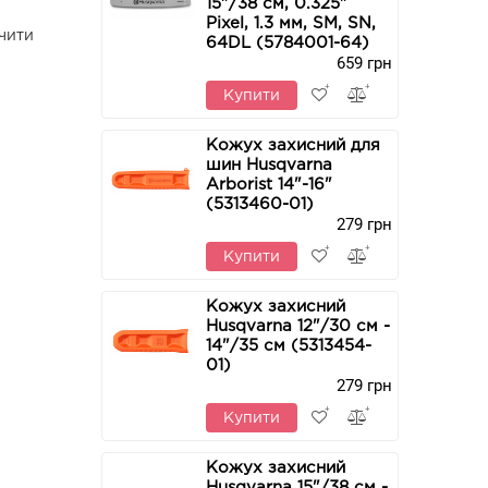
15"/38 см, 0.325"
Pixel, 1.3 мм, SM, SN,
чити
64DL (5784001-64)
659 грн
Купити
Кожух захисний для
шин Husqvarna
Arborist 14"-16"
(5313460-01)
279 грн
Купити
Кожух захисний
Husqvarna 12"/30 см -
14"/35 см (5313454-
01)
279 грн
Купити
Кожух захисний
Husqvarna 15"/38 см -