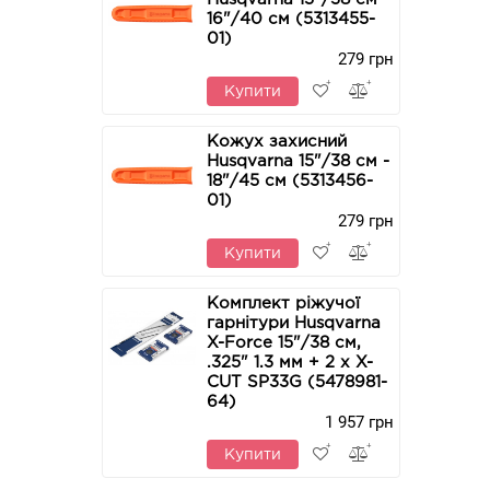
16"/40 см (5313455-
01)
279 грн
Купити
Кожух захисний
Husqvarna 15"/38 см -
18"/45 см (5313456-
01)
279 грн
Купити
Комплект ріжучої
гарнітури Husqvarna
X-Force 15"/38 см,
.325" 1.3 мм + 2 х X-
CUT SP33G (5478981-
64)
1 957 грн
Купити