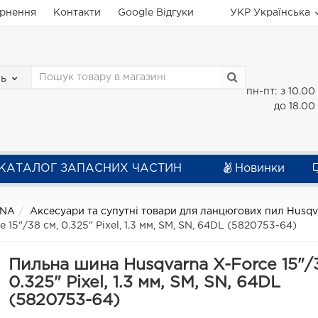
ернення
Контакти
Google Відгуки
УКР
Українська
зь
пн-пт: з 10.00
до 18.00
КАТАЛОГ ЗАПАСНИХ ЧАСТИН
Новинки
RNA
Аксесуари та супутні товари для ланцюгових пил Husqv
15"/38 см, 0.325" Pixel, 1.3 мм, SM, SN, 64DL (5820753-64)
Пильна шина Husqvarna X-Force 15"/
0.325" Pixel, 1.3 мм, SM, SN, 64DL
(5820753-64)