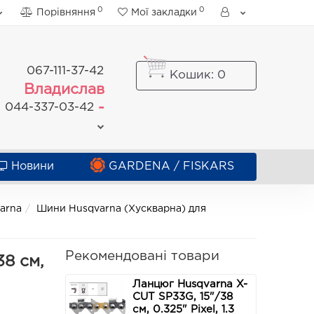
0
0
Порівняння
Мої закладки
067-111-37-42
Кошик
: 0
Владислав
-
044-337-03-42
Новини
GARDENA / FISKARS
arna
Шини Husqvarna (Хускварна) для
Рекомендовані товари
38 см,
Ланцюг Husqvarna X-
CUT SP33G, 15"/38
см, 0.325" Pixel, 1.3