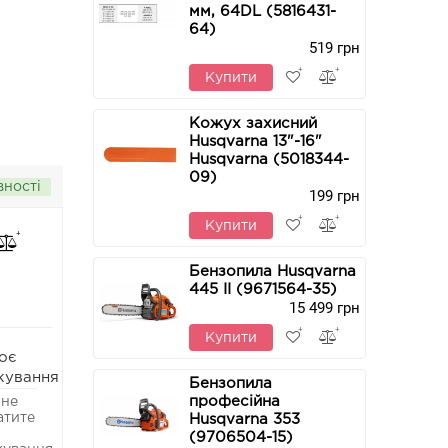
мм, 64DL (5816431-
64)
519 грн
Купити
Кожух захисний
Husqvarna 13"-16"
Husqvarna (5018344-
09)
вності
199 грн
Купити
Бензопила Husqvarna
445 II (9671564-35)
15 499 грн
Купити
оє
кування
Бензопила
професійна
 не
атите
Husqvarna 353
(9706504-15)