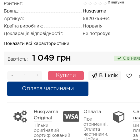
0 відгуків
Рейтинг:
Бренд:
Husqvarna
Артикул:
5820753-64
Країна виробник:
Норвегія
Декларація відповідності*:
не потребує
Показати всі характеристики
1 049 грн
Є в ная
Вартість:
-
Купити
В 1 клік
+
Оплата частинами
Husqvarna
Оплата
Св
Original
па
При
отриманні,
Тільки
Ви
Оплата
оригіналий
пл
частинами,
сертифікований
за
LiqPay,