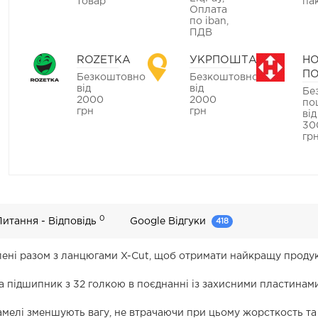
товар
па
Оплата
по iban,
ПДВ
ROZETKA
УКРПОШТА
Н
П
Безкоштовно
Безкоштовно
від
від
Бе
2000
2000
по
грн
грн
від
30
гр
0
Питання - Відповідь
Google Відгуки
418
ені разом з ланцюгами X-Cut, щоб отримати найкращу продук
, а підшипник з 32 голкою в поєднанні із захисними пластинам
амелі зменшують вагу, не втрачаючи при цьому жорсткость та