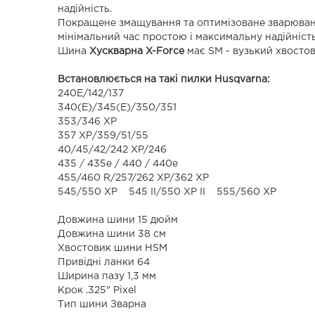
надійність.
Покращене змащування та оптимізоване зварюван
мінімальний час простою і максимальну надійність
Шина
Хускварна X-Force
має SM - вузький хвостов
Встановлюється на такі пилки Husqvarna:
240E/142/137
340(E)/345(E)/350/351
353/346 XP
357 ХР/359/51/55
40/45/42/242 XP/246
435 / 435e / 440 / 440e
455/460 R/257/262 XP/362 XP
545/550 XP 545 II/550 XP II 555/560 ХР
Довжина шини 15 дюйм
Довжина шини 38 см
Хвостовик шини HSM
Привідні ланки 64
Ширина пазу 1,3 мм
Крок .325" Pixel
Тип шини Зварна