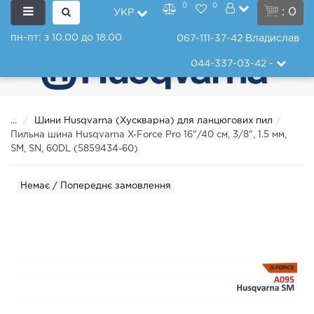
0
0
: 0
УКР
пн-пт: з 10.00 до 18.00
067-111-37-42
Владислав
044-337-03-42
-
...
Шини Husqvarna (Хускварна) для ланцюгових пил
Пильна шина Husqvarna X-Force Pro 16"/40 см, 3/8", 1.5 мм,
SM, SN, 60DL (5859434-60)
Немає / Попереднє замовлення