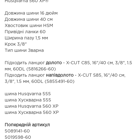
Husqvarna 560 XP®
Довжина шини 16 дюйм
Довжина шини 40 см
Хвостовик шини HSM
Привідні ланки 60
Ширина пазу 1,5 мм
Крок 3/8"
Тип шини Зварна
Підходить ланцюг
долото
- X-CUT C85, 16"/40 см, 3/8", 1.5
мм, 60DL (5816266-60)
Підходить ланцюг
напівдолото
- X-CUT S85, 16"/40 см,
3/8", 1.5 мм, 60DL (5855491-60)
шина Husqvarna 555
шина Хускварна 555
шина Husqvarna 560 XP
шина Хускварна 560 XP
Попередній артикул
5089141-60
5019598-60