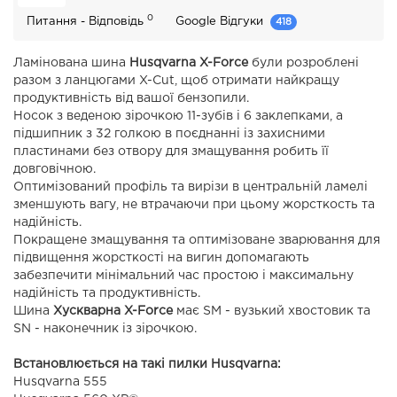
0
Питання - Відповідь
Google Відгуки
418
Ламінована шина
Husqvarna X-Force
були розроблені
разом з ланцюгами X-Cut, щоб отримати найкращу
продуктивність від вашої бензопили.
Носок з веденою зірочкою 11-зубів і 6 заклепками, а
підшипник з 32 голкою в поєднанні із захисними
пластинами без отвору для змащування робить її
довговічною.
Оптимізований профіль та вирізи в центральній ламелі
зменшують вагу, не втрачаючи при цьому жорсткость та
надійність.
Покращене змащування та оптимізоване зварювання для
підвищення жорсткості на вигин допомагають
забезпечити мінімальний час простою і максимальну
надійність та продуктивність.
Шина
Хускварна X-Force
має SM - вузький хвостовик та
SN - наконечник із зірочкою.
Встановлюється на такі пилки Husqvarna:
Husqvarna 555