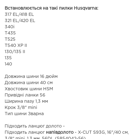
Встановлюється на такі пилки Husqvarna:
317 ЕL/418 EL
321 ЕL/420 EL
340i
Т435
T525
T540 XP II
130/135 II
135
140
Довжина шини 16 дюйм
Довжина шини 40 см
Хвостовик шини HSM
Привідні ланки 56
Ширина пазу 1,3 мм
Крок 3/8" mini
Тип шини Зварна
Підходить ланцюг долото -
Підходить ланцюг
напівдолото
- X-CUT S93G, 16"/40 см,
3/8" mini, 1.3 мм, 56DL (5854042-56)