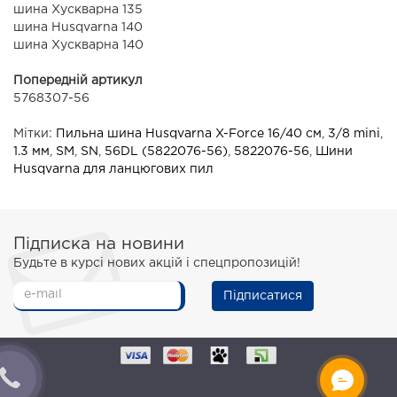
шина Хускварна 135
шина Husqvarna 140
шина Хускварна 140
Попередній артикул
5768307-56
Мітки:
Пильна шина Husqvarna X-Force 16/40 см
,
3/8 mini
,
1.3 мм
,
SM
,
SN
,
56DL (5822076-56)
,
5822076-56
,
Шини
Husqvarna для ланцюгових пил
Підписка на новини
Будьте в курсі нових акцій і спецпропозицій!
Підписатися