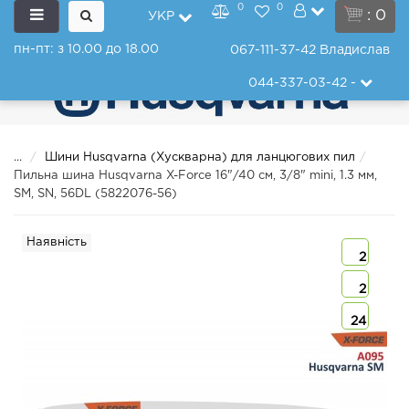
0
0
: 0
УКР
пн-пт: з 10.00 до 18.00
067-111-37-42
Владислав
044-337-03-42
-
...
Шини Husqvarna (Хускварна) для ланцюгових пил
Пильна шина Husqvarna X-Force 16"/40 см, 3/8" mini, 1.3 мм,
SM, SN, 56DL (5822076-56)
Наявність
2
2
24