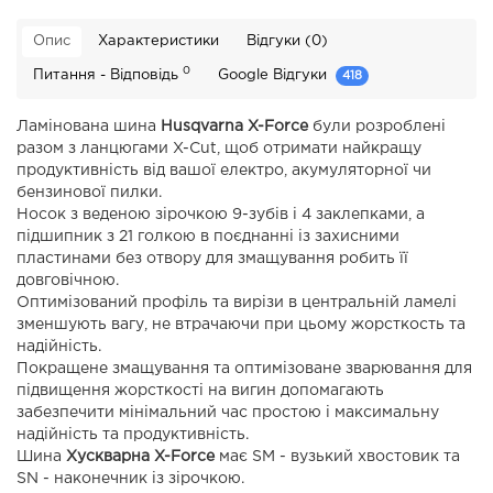
Опис
Характеристики
Відгуки (0)
0
Питання - Відповідь
Google Відгуки
418
Ламінована шина
Husqvarna X-Force
були розроблені
разом з ланцюгами X-Cut, щоб отримати найкращу
продуктивність від вашої електро, акумуляторної чи
бензинової пилки.
Носок з веденою зірочкою 9-зубів і 4 заклепками, а
підшипник з 21 голкою в поєднанні із захисними
пластинами без отвору для змащування робить її
довговічною.
Оптимізований профіль та вирізи в центральній ламелі
зменшують вагу, не втрачаючи при цьому жорсткость та
надійність.
Покращене змащування та оптимізоване зварювання для
підвищення жорсткості на вигин допомагають
забезпечити мінімальний час простою і максимальну
надійність та продуктивність.
Шина
Хускварна X-Force
має SM - вузький хвостовик та
SN - наконечник із зірочкою.