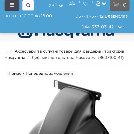
0
0
: 0
УКР
пн-пт: з 10.00 до 18.00
067-111-37-42
Владислав
044-337-03-42
-
...
Аксесуари та супутні товари для райдерів і тракторів
Husqvarna
Дефлектор трактора Husqvarna (9607100-41)
Немає / Попереднє замовлення