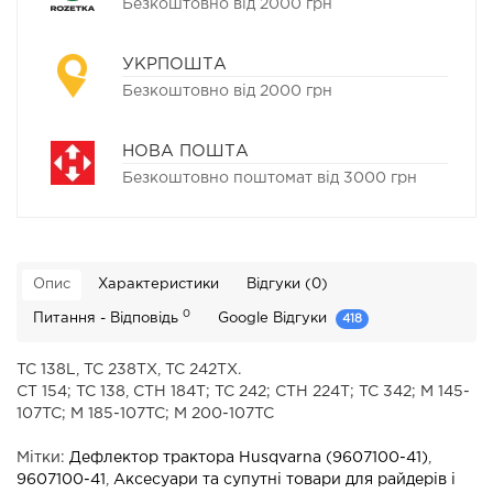
Безкоштовно від 2000 грн
УКРПОШТА
Безкоштовно від 2000 грн
НОВА ПОШТА
Безкоштовно поштомат від 3000 грн
Опис
Характеристики
Відгуки (0)
0
Питання - Відповідь
Google Відгуки
418
TC 138L, TC 238TX, TC 242TX.
СТ 154; TC 138, СТН 184Т; TC 242; СТН 224Т; TC 342; M 145-
107TC; M 185-107TC; M 200-107TC
Мітки:
Дефлектор трактора Husqvarna (9607100-41)
,
9607100-41
,
Аксесуари та супутні товари для райдерів і