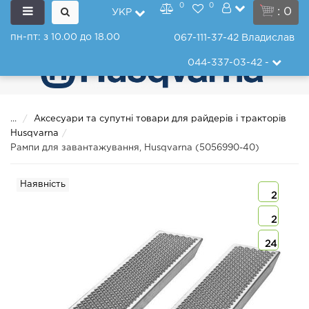
0
0
: 0
УКР
пн-пт: з 10.00 до 18.00
067-111-37-42
Владислав
044-337-03-42
-
...
Аксесуари та супутні товари для райдерів і тракторів
Husqvarna
Рампи для завантажування, Husqvarna (5056990-40)
Наявність
2
2
24