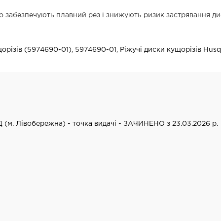
що забезпечують плавний рез і знижують ризик застрявання ди
щорізів (5974690-01)
,
5974690-01
,
Ріжучі диски кущорізів Hus
Д (м. Лівобережна) - точка видачі - ЗАЧИНЕНО з 23.03.2026 р.