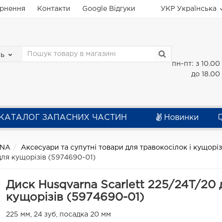
ернення
Контакти
Google Відгуки
УКР
Українська
зь
пн-пт: з 10.00
до 18.00
КАТАЛОГ ЗАПАСНИХ ЧАСТИН
Новинки
RNA
Аксесуари та супутні товари для травокосілок і кущорі
для кущорізів (5974690-01)
Диск Husqvarna Scarlett 225/24T/20 
кущорізів (5974690-01)
225 мм, 24 зуб, посадка 20 мм