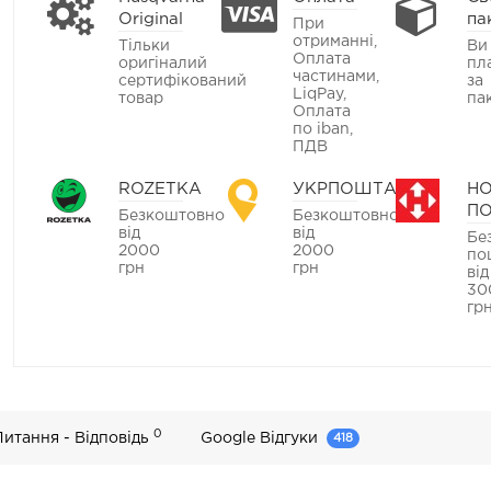
Original
па
При
отриманні,
Тільки
Ви
Оплата
оригіналий
пл
частинами,
сертифікований
за
LiqPay,
товар
па
Оплата
по iban,
ПДВ
ROZETKA
УКРПОШТА
Н
П
Безкоштовно
Безкоштовно
від
від
Бе
2000
2000
по
грн
грн
від
30
гр
0
Питання - Відповідь
Google Відгуки
418