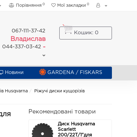
0
0
Порівняння
Мої закладки
067-111-37-42
Кошик
: 0
Владислав
-
044-337-03-42
Новини
GARDENA / FISKARS
зів Husqvarna
Ріжучі диски кущорізів
Рекомендовані товари
для
Диск Husqvarna
Scarlett
200/22T/1"для