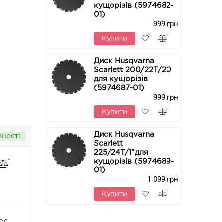
кущорізів (5974682-
01)
999 грн
Купити
Диск Husqvarna
Scarlett 200/22T/20
для кущорізів
(5974687-01)
999 грн
Купити
Диск Husqvarna
вності
Scarlett
225/24T/1"для
кущорізів (5974689-
01)
1 099 грн
Купити
оє