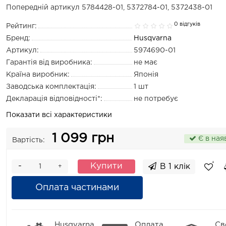
Попередній артикул 5784428-01, 5372784-01, 5372438-01
0 відгуків
Рейтинг:
Бренд:
Husqvarna
Артикул:
5974690-01
Гарантія від виробника:
не має
Країна виробник:
Японія
Заводська комплектація:
1 шт
Декларація відповідності*:
не потребує
Показати всі характеристики
1 099 грн
Є в ная
Вартість:
-
Купити
В 1 клік
+
Оплата частинами
Husqvarna
Оплата
Св