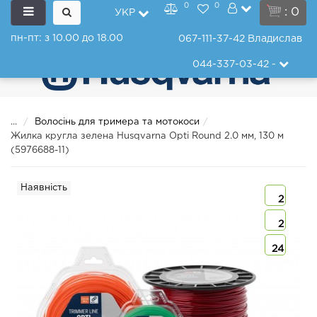
0
0
: 0
УКР
пн-пт: з 10.00 до 18.00
067-111-37-42
Владислав
044-337-03-42
-
...
Волосінь для тримера та мотокоси
Жилка кругла зелена Husqvarna Opti Round 2.0 мм, 130 м
(5976688-11)
Наявність
2
2
24