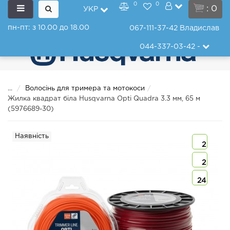
0
0
: 0
УКР
пн-пт: з 10.00 до 18.00
067-111-37-42
Владислав
044-337-03-42
-
...
Волосінь для тримера та мотокоси
Жилка квадрат біла Husqvarna Opti Quadra 3.3 мм, 65 м
(5976689-30)
Наявність
2
2
24