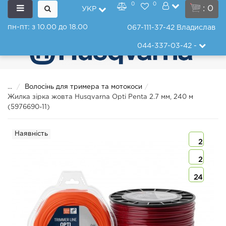
0
0
: 0
УКР
пн-пт: з 10.00 до 18.00
067-111-37-42
Владислав
044-337-03-42
-
...
Волосінь для тримера та мотокоси
Жилка зірка жовта Husqvarna Opti Penta 2.7 мм, 240 м
(5976690-11)
Наявність
2
2
24