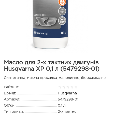
Масло для 2-х тактних двигунів
Husqvarna XP 0,1 л (5479298-01)
Синтетична, миюча присадка, малодимне, біорозкладне
Рейтинг:
Бренд:
Husqvarna
Артикул:
5479298-01
Об'єм:
0.1 л
Тип оливи:
2-х тактне