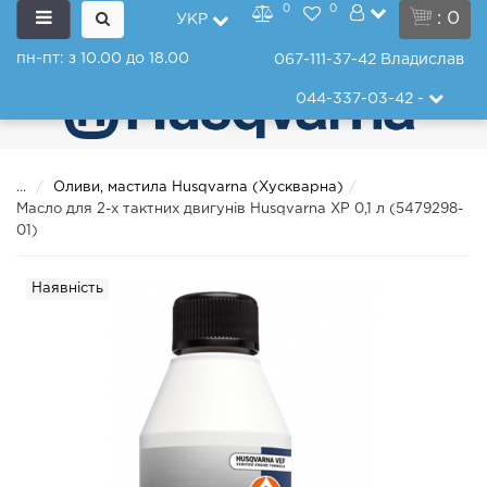
0
0
: 0
УКР
пн-пт: з 10.00 до 18.00
067-111-37-42
Владислав
044-337-03-42
-
...
Оливи, мастила Husqvarna (Хускварна)
Масло для 2-х тактних двигунів Husqvarna XP 0,1 л (5479298-
01)
Наявність