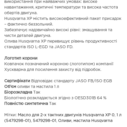
використання при найважчих умовах: високе
навантаження, критичні температури та висока частота
обертів двигуна.
Husqvarna XP містить високоефективний пакет присадок
– фактично беззольний.
Забезпечує надзвичайно високі рівні: змащування та
чисти деталей двигуна.
Олива Husqvarna XP перевищує рівень продуктивності
стандартів ISO L-EGD та JASO FD.
Логотип корони
Ковпачок позначений короною (логотипом) компанії
Хускварна для посилення захисту від підробок.
Сертифікати
Відповідає стандарту JASO FB/ISO EGB
Об'єм
оливи та мастила 1 л
Біорозкладна
Так
Біологічно розкладається згідно з OESD301B 64 %
Повністю синтетична
Так
Мітки:
Масло для 2-х тактних двигунів Husqvarna XP 0
,
1 л
(5479298-01)
,
5479298-01
,
Оливи
,
мастила Husqvarna