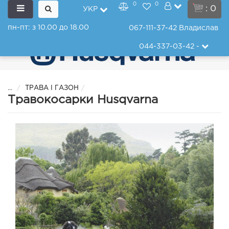
0
0
: 0
УКР
пн-пт: з 10.00 до 18.00
067-111-37-42
Владислав
044-337-03-42
-
...
ТРАВА І ГАЗОН
Травокосарки Husqvarna