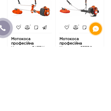
Мотокоса
Мотокоса
професійна
професійна
Husqvarna 545RX
Husqvarna 553RS
(9660159-02)
(9667800-04)
31 699 грн
31 699 грн
-
-
+
+
Купити
Купити
Є в наявності
Немає в наявності