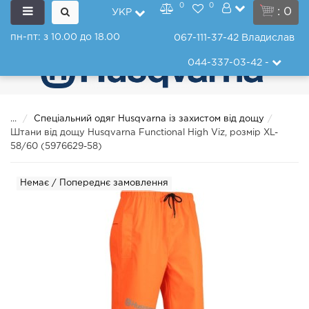
0
0
: 0
УКР
пн-пт: з 10.00 до 18.00
067-111-37-42
Владислав
044-337-03-42
-
...
Спеціальний одяг Husqvarna із захистом від дощу
Штани від дощу Husqvarna Functional High Viz, розмір XL-
58/60 (5976629-58)
Немає / Попереднє замовлення