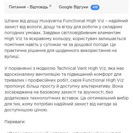
0
Питання - Відповідь
Google Відгуки
418
Штани від дощу Husqvarna Functional High Viz – надійний
захист від вологи, дощу та вітру для роботи у складних
погодних умовах. Завдяки світловідбивним елементам
High Viz та яскравому кольору, користувач залишається
помітним навіть у сутінках чи за дощової погоди. Це
практичне рішення для щоденного використання на
вулиці.
У порівнянні з моделлю Technical Vent High Viz, яка має
вдосконалену вентиляцію та підвищений комфорт для
тривалих і професійних робіт, серія Functional High Viz
пропонує більш просту й доступну альтернативу. Вона
зосереджена на базовому захисті та зручності, без
додаткових технологічних вставок. Це оптимальний вибір
для тих, кому потрібен надійний захист від негоди за
доступнішою ціною.
Переваги: