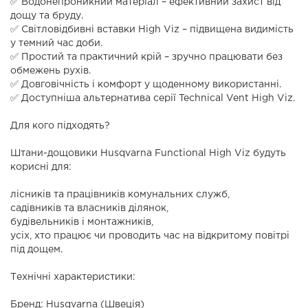
✅ Водонепроникний матеріал – ефективний захист від
дощу та бруду.
✅ Світловідбивні вставки High Viz – підвищена видимість
у темний час доби.
✅ Простий та практичний крій – зручно працювати без
обмежень рухів.
✅ Довговічність і комфорт у щоденному використанні.
✅ Доступніша альтернатива серії Technical Vent High Viz.
Для кого підходять?
Штани-дощовики Husqvarna Functional High Viz будуть
корисні для:
лісників та працівників комунальних служб,
садівників та власників ділянок,
будівельників і монтажників,
усіх, хто працює чи проводить час на відкритому повітрі
під дощем.
Технічні характеристики:
Бренд: Husqvarna (Швеція)