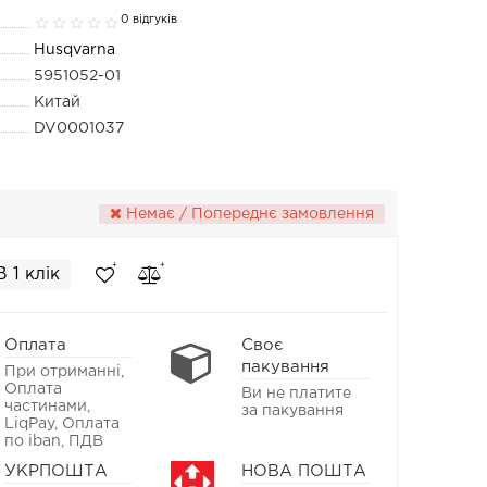
0 відгуків
Husqvarna
5951052-01
Китай
DV0001037
Немає / Попереднє замовлення
В 1 клік
Оплата
Своє
пакування
При отриманні,
Оплата
Ви не платите
частинами,
за пакування
LiqPay, Оплата
по iban, ПДВ
УКРПОШТА
НОВА ПОШТА