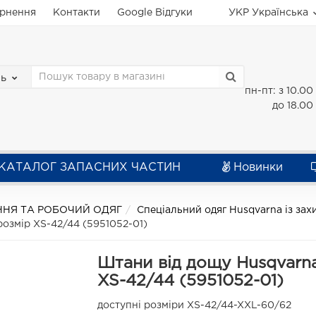
ернення
Контакти
Google Відгуки
УКР
Українська
зь
пн-пт: з 10.00
до 18.00
КАТАЛОГ ЗАПАСНИХ ЧАСТИН
Новинки
НЯ ТА РОБОЧИЙ ОДЯГ
Спеціальний одяг Husqvarna із зах
 розмір XS-42/44 (5951052-01)
Штани від дощу Husqvarna 
XS-42/44 (5951052-01)
доступні розміри XS-42/44-XXL-60/62