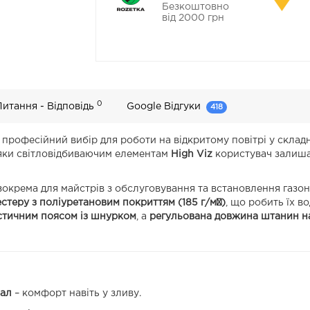
Безкоштовно
від 2000 грн
0
Питання - Відповідь
Google Відгуки
418
 професійний вибір для роботи на відкритому повітрі у склад
авдяки світловідбиваючим елементам
High Viz
користувач залишає
 зокрема для майстрів з обслуговування та встановлення газо
стеру з поліуретановим покриттям (185 г/м²)
, що робить їх 
стичним поясом із шнурком
, а
регульована довжина штанин на
іал
– комфорт навіть у зливу.