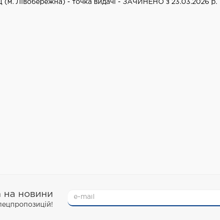
Д (м. Лівобережна) - точка видачі - ЗАЧИНЕНО з 23.03.2026 р.
а на новини
спецпропозицій!