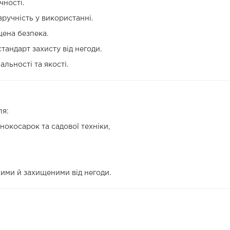
чності.
зручність у використанні.
щена безпека.
тандарт захисту від негоди.
льності та якості.
ля:
нокосарок та садової техніки,
хими й захищеними від негоди.