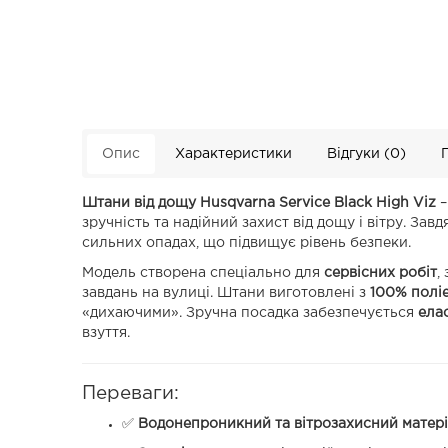
Опис
Характеристики
Відгуки (0)
Штани від дощу Husqvarna Service Black High Viz
–
зручність та надійний захист від дощу і вітру. З
сильних опадах, що підвищує рівень безпеки.
Модель створена спеціально для
сервісних робіт
,
завдань на вулиці. Штани виготовлені з
100% поліе
«дихаючими». Зручна посадка забезпечується
ела
взуття.
Переваги:
✅
Водонепроникний та вітрозахисний матер