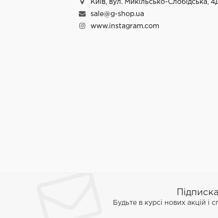
Київ, вул. Микільсько-Слобідська, 4
sale@g-shop.ua
www.instagram.com
Підписк
Будьте в курсі нових акцій і 