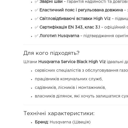
✅
Зварні шви
– гарантія надійності та довгові
✅
Еластичний пояс і регульована довжина
– 
✅
Світловідбиваючі вставки High Viz
– підви
✅
Сертифікація EN 343, клас 3.1
– офіційний с
✅
Логотип Husqvarna
– підтвердження оригіна
Для кого підходять?
Штани
Husqvarna Service Black High Viz
ідеальні д
сервісних спеціалістів з обслуговування газо
працівників комунальних служб,
садівників, лісників і монтажників,
власників ділянок, які хочуть залишатися су
Технічні характеристики:
Бренд:
Husqvarna (Швеція)