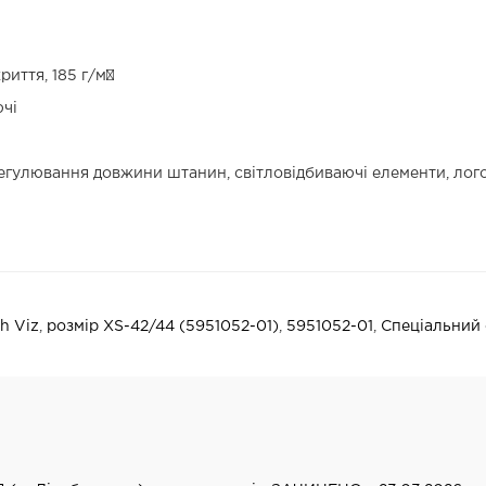
иття, 185 г/м²
ючі
егулювання довжини штанин, світловідбиваючі елементи, лог
h Viz
,
розмір XS-42/44 (5951052-01)
,
5951052-01
,
Спеціальний 