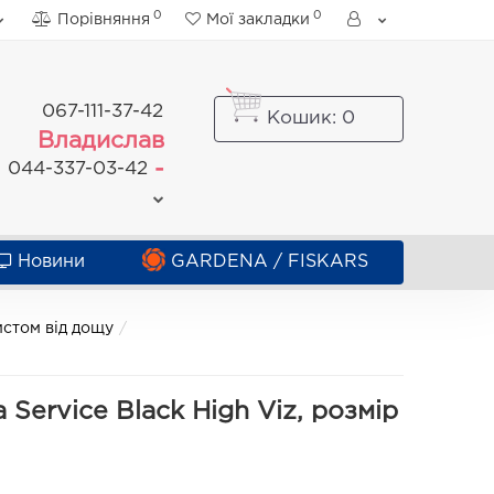
0
0
Порівняння
Мої закладки
067-111-37-42
Кошик
: 0
Владислав
-
044-337-03-42
Новини
GARDENA / FISKARS
истом від дощу
Service Black High Viz, розмір