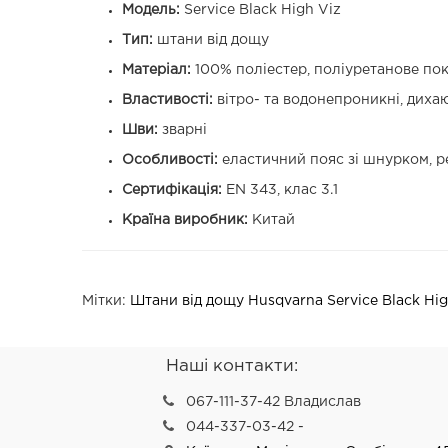
Модель:
Service Black High Viz
Тип:
штани від дощу
Матеріал:
100% поліестер, поліуретанове покр
Властивості:
вітро- та водонепроникні, диха
Шви:
зварні
Особливості:
еластичний пояс зі шнурком, р
Сертифікація:
EN 343, клас 3.1
Країна виробник:
Китай
Мітки:
Штани від дощу Husqvarna Service Black Hig
Наші контакти:
067-111-37-42 Владислав
044-337-03-42 -