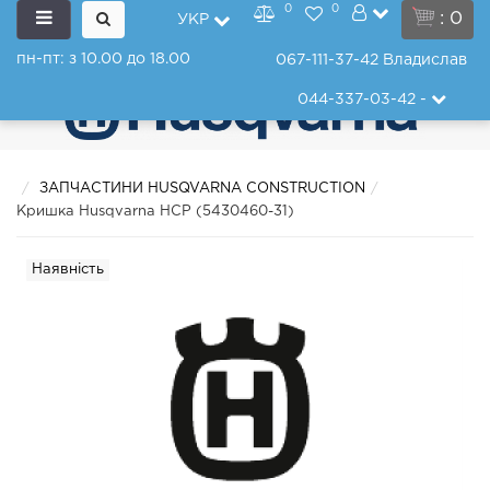
0
0
: 0
УКР
пн-пт: з 10.00 до 18.00
067-111-37-42
Владислав
044-337-03-42
-
ЗАПЧАСТИНИ HUSQVARNA CONSTRUCTION
Кришка Husqvarna HCP (5430460-31)
Наявність