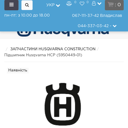
0
0
: 0
УКР
пн-пт: з 10.00 до 18.00
067-111-37-42
Владислав
044-337-03-42
-
ЗАПЧАСТИНИ HUSQVARNA CONSTRUCTION
Підшипник Husqvarna HCP (5950449-01)
Наявність