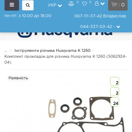
0
0
: 0
УКР
пн-пт: з 10.00 до 18.00
067-111-37-42
Владислав
044-337-03-42
-
...
Інструменти різчика Husqvarna K 1260
Комплект прокладок для різчика Husqvarna K 1260 (5062924-
04)
Наявність
2
2
24