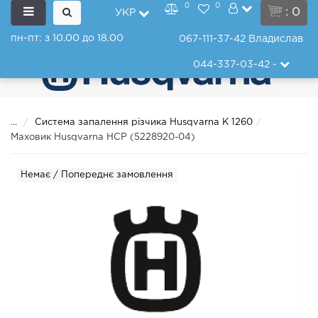
0
0
: 0
УКР
пн-пт: з 10.00 до 18.00
067-111-37-42
Владислав
044-337-03-42
-
...
Система запалення різчика Husqvarna K 1260
Маховик Husqvarna HCP (5228920-04)
Немає / Попереднє замовлення