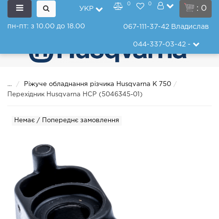
0
0
: 0
УКР
пн-пт: з 10.00 до 18.00
067-111-37-42
Владислав
044-337-03-42
-
...
Ріжуче обладнання різчика Husqvarna K 750
Перехідник Husqvarna HCP (5046345-01)
Немає / Попереднє замовлення