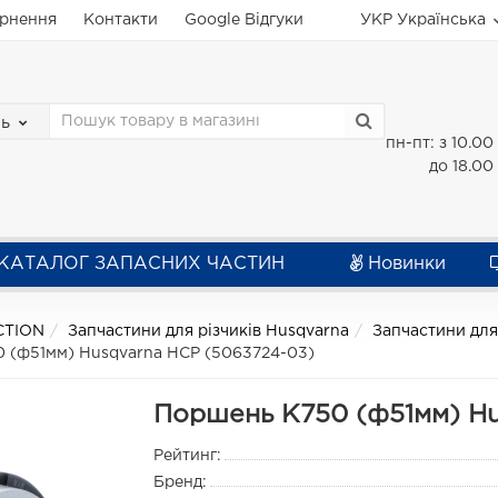
ернення
Контакти
Google Відгуки
УКР
Українська
зь
пн-пт: з 10.00
до 18.00
КАТАЛОГ ЗАПАСНИХ ЧАСТИН
Новинки
CTION
Запчастини для різчиків Husqvarna
Запчастини для
 (ф51мм) Husqvarna HCP (5063724-03)
Поршень K750 (ф51мм) Hu
Рейтинг:
Бренд: