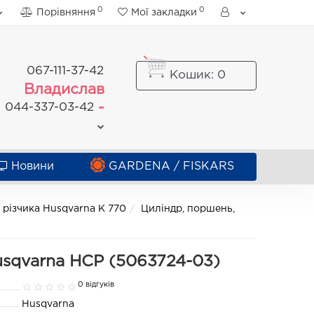
0
0
Порівняння
Мої закладки
067-111-37-42
Кошик
: 0
Владислав
-
044-337-03-42
Новини
GARDENA / FISKARS
 різчика Husqvarna K 770
Циліндр, поршень,
sqvarna HCP (5063724-03)
0 відгуків
Husqvarna