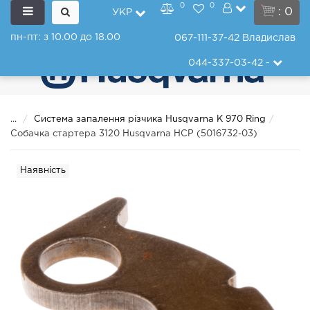
0
0
: 0
УКР
пн-пт: з 10.00 до 18.00
067-111-37-42
Владислав
044-337-03-42
-
...
Система запалення різчика Husqvarna K 970 Ring
Собачка стартера 3120 Husqvarna HCP (5016732-03)
Наявність