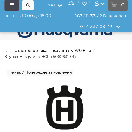
0
0
: 0
УКР
пн-пт: з 10.00 до 18.00
067-111-37-42
Владислав
044-337-03-42
-
...
Стартер різчика Husqvarna K 970 Ring
Втулка Husqvarna HCP (5062631-01)
Немає / Попереднє замовлення