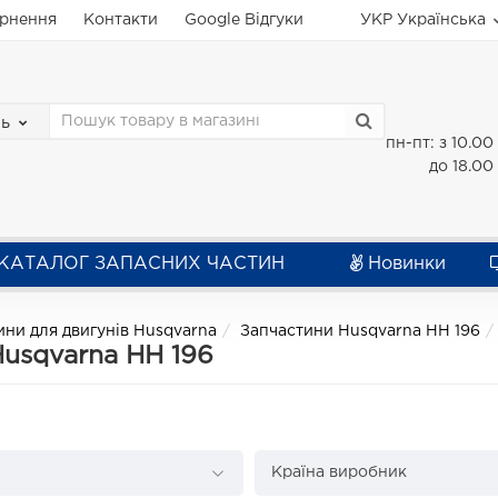
ернення
Контакти
Google Відгуки
УКР
Українська
зь
пн-пт: з 10.00
до 18.00
КАТАЛОГ ЗАПАСНИХ ЧАСТИН
Новинки
ини для двигунів Husqvarna
Запчастини Husqvarna HH 196
Husqvarna HH 196
Країна виробник