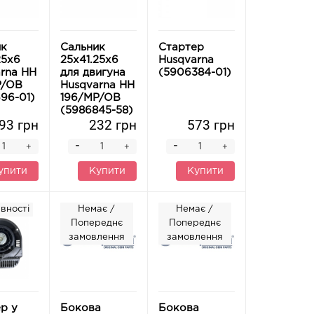
ик
Сальник
Стартер
25х6
25х41.25х6
Husqvarna
rna HH
для двигуна
(5906384-01)
P/OB
Husqvarna HH
96-01)
196/MP/OB
(5986845-58)
93 грн
232 грн
573 грн
-
-
+
+
+
упити
Купити
Купити
вності
Немає /
Немає /
Попереднє
Попереднє
замовлення
замовлення
р у
Бокова
Бокова