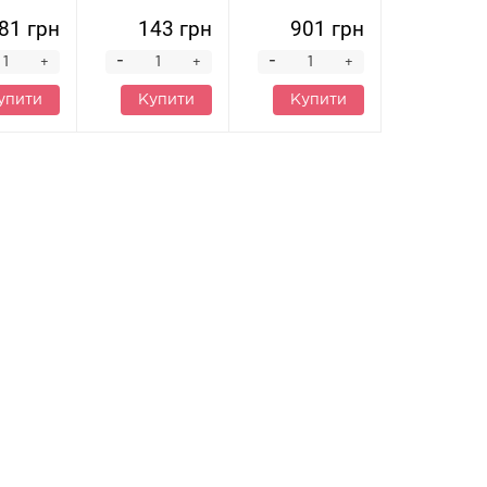
81 грн
143 грн
901 грн
-
-
+
+
+
упити
Купити
Купити