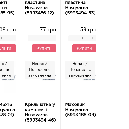
кті
пластина
пластина
rna
Husqvarna
Husqvarna
85-95)
(5993486-12)
(5993494-53)
08 грн
77 грн
59 грн
-
-
+
+
+
упити
Купити
Купити
ає /
Немає /
Немає /
реднє
Попереднє
Попереднє
лення
замовлення
замовлення
M6x16
Крильчатка у
Маховик
qvarna
комплекті
Husqvarna
78-01)
Husqvarna
(5993486-04)
(5993494-46)