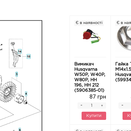
Є в наявності
Є в ная
Вимикач
Гайка
Husqvarna
M14х1.
W50P, W40P,
Husqva
W80P, HH
(59934
196, HH 212
(5906385-01)
87 грн
-
-
+
Купити
К