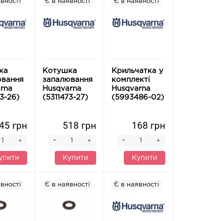
вності
Є в наявності
Є в наявності
ка
Котушка
Крильчатка у
ювання
запалювання
комплекті
rna
Husqvarna
Husqvarna
73-26)
(5311473-27)
(5993486-02)
45 грн
518 грн
168 грн
-
-
+
+
+
упити
Купити
Купити
вності
Є в наявності
Є в наявності