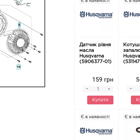
Є в наявності
Є в ная
Датчик рівня
Котуш
масла
запал
Husqvarna
Husqva
(5906377-01)
(53114
159 грн
5
-
-
+
Купити
К
Є в наявності
Є в ная