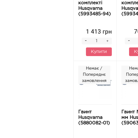
комплекті
компле
Husqvarna
Husqva
(5993485-94)
(59934
1 413 грн
7
-
-
+
Купити
К
Немає /
Нем
Попереднє
Попе
замовлення
замов
Гвинт
Гвинт 
Husqvarna
мм Hus
(5880082-01)
(59063