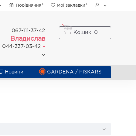
0
0
Порівняння
Мої закладки
067-111-37-42
Кошик
: 0
Владислав
-
044-337-03-42
Новини
GARDENA / FISKARS