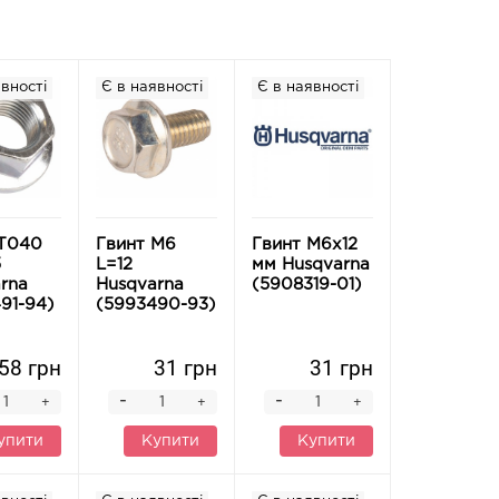
вності
Є в наявності
Є в наявності
 T040
Гвинт M6
Гвинт M6x12
5
L=12
мм Husqvarna
rna
Husqvarna
(5908319-01)
91-94)
(5993490-93)
58 грн
31 грн
31 грн
-
-
+
+
+
упити
Купити
Купити