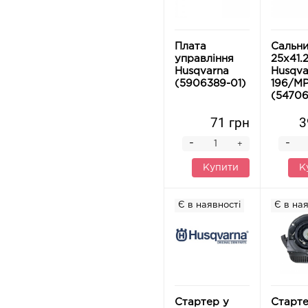
Плата
Сальн
управління
25х41.
Husqvarna
Husqva
(5906389-01)
196/M
(54706
71 грн
3
-
-
+
Купити
К
Є в наявності
Є в ная
Стартер у
Старте