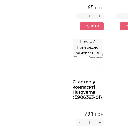
65 грн
-
-
+
Купити
К
Немає /
Попереднє
замовлення
Стартер у
комплекті
Husqvarna
(5906383-01)
791 грн
-
+