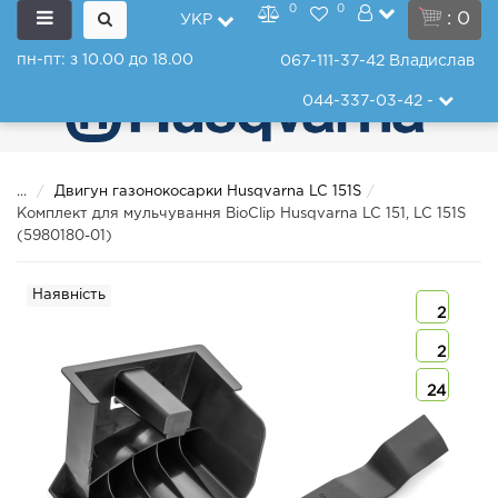
0
0
: 0
УКР
пн-пт: з 10.00 до 18.00
067-111-37-42
Владислав
044-337-03-42
-
...
Двигун газонокосарки Husqvarna LC 151S
Комплект для мульчування BioClip Husqvarna LC 151, LC 151S
(5980180-01)
Наявність
2
2
24