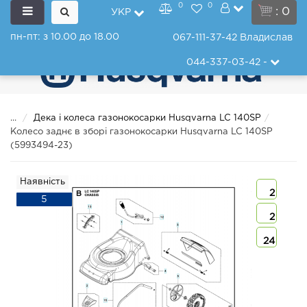
0
0
: 0
УКР
пн-пт: з 10.00 до 18.00
067-111-37-42
Владислав
044-337-03-42
-
...
Дека і колеса газонокосарки Husqvarna LC 140SP
Колесо заднє в зборі газонокосарки Husqvarna LC 140SP
(5993494-23)
Наявність
2
5
2
24