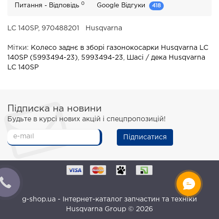
0
Питання - Відповідь
Google Відгуки
418
LC 140SP, 970488201
Husqvarna
Мітки:
Колесо заднє в зборі газонокосарки Husqvarna LC
140SP (5993494-23)
,
5993494-23
,
Шасі / дека Husqvarna
LC 140SP
Підписка на новини
Будьте в курсі нових акцій і спецпропозицій!
Підписатися
g-shop.ua - Інтернет-каталог запчастин та техніки
Husqvarna Group © 2026