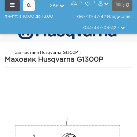
0
0
: 0
УКР
пн-пт: з 10.00 до 18.00
067-111-37-42
Владислав
044-337-03-42
-
...
Запчастини Husqvarna G1300P
Маховик Husqvarna G1300P