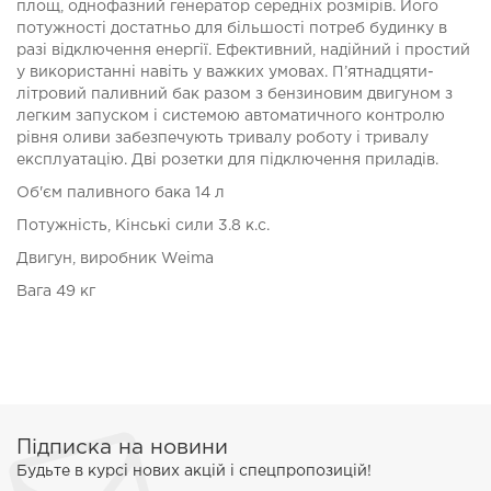
площ, однофазний генератор середніх розмірів. Його
потужності достатньо для більшості потреб будинку в
разі відключення енергії. Ефективний, надійний і простий
у використанні навіть у важких умовах. П’ятнадцяти-
літровий паливний бак разом з бензиновим двигуном з
легким запуском і системою автоматичного контролю
рівня оливи забезпечують тривалу роботу і тривалу
експлуатацію. Дві розетки для підключення приладів.
Об'єм паливного бака
14 л
Потужність, Кінські сили
3.8 к.с.
Двигун, виробник
Weima
Вага
49 кг
Підписка на новини
Будьте в курсі нових акцій і спецпропозицій!