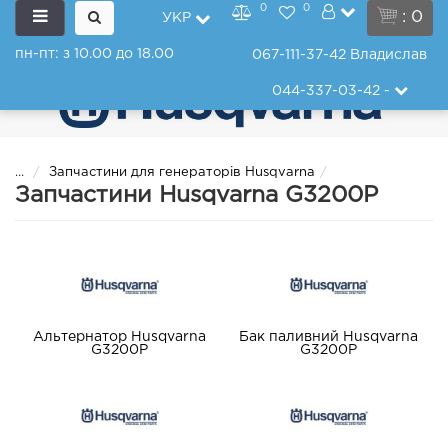
0
0
: 0
УКР
пн-пт: з 10.00 до 18.00
067-111-37-42
Владислав
044-337-03-42
-
...
Запчастини для генераторів Husqvarna
Запчастини Husqvarna G3200P
Альтернатор Husqvarna
Бак паливний Husqvarna
G3200P
G3200P