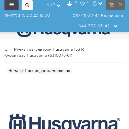
0
0
: 0
УКР
пн-пт: з 10.00 до 18.00
067-111-37-42
Владислав
044-337-03-42
-
...
Ручка і регулятори Husqvarna 153 R
Курок газу Husqvarna (5310078-61)
Немає / Попереднє замовлення