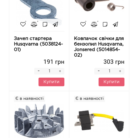
Зачеп стартера
Ковпачок свічки для
Husqvarna (5038124-
бензопил Husqvarna,
01)
Jonsered (5014854-
02)
191 грн
303 грн
-
-
+
+
Купити
Купити
Є в наявності
Є в наявності