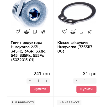
Гвинт редуктора
Кільце фіксуюче
Husqvarna 223L,
Husqvarna (7353117-
345Fx, 343R, 333R,
00)
545, 335Rx, 555Fx
(5032015-01)
241 грн
31 грн
-
-
+
+
Купити
Купити
Є в наявності
Є в наявності