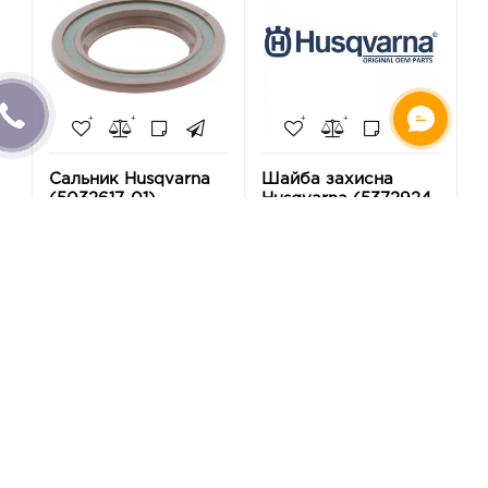
Сальник Husqvarna
Шайба захисна
(5032617-01)
Husqvarna (5372924-
01)
630 грн
610 грн
-
-
+
+
Купити
Купити
Є в наявності
Є в наявності