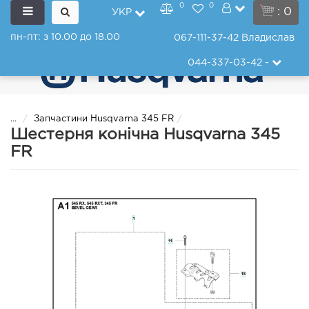
0
0
: 0
УКР
пн-пт: з 10.00 до 18.00
067-111-37-42
Владислав
044-337-03-42
-
...
Запчастини Husqvarna 345 FR
Шестерня конічна Husqvarna 345
FR