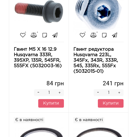
Гвинт M5 X 16 12.9
Гвинт редуктора
Husqvarna 333R,
Husqvarna 223L,
395XP, 135R, 545FR,
345Fx, 343R, 333R,
555FX (5032003-16)
545, 335Rx, 555Fx
(5032015-01)
84 грн
241 грн
-
-
+
+
Купити
Купити
Є в наявності
Є в наявності