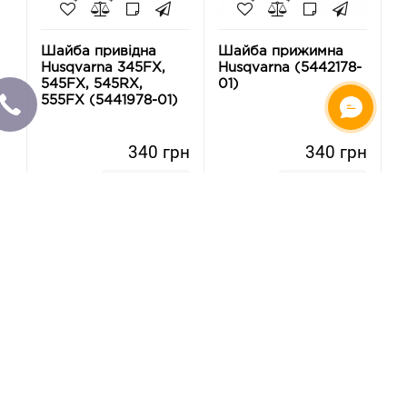
Шайба привідна
Шайба прижимна
Husqvarna 345FX,
Husqvarna (5442178-
545FX, 545RX,
01)
555FX (5441978-01)
340 грн
340 грн
-
-
+
+
Купити
Купити
Немає / Попереднє
Немає / Попереднє
замовлення
замовлення