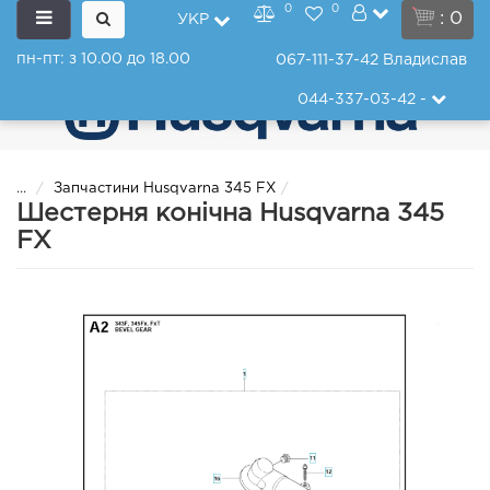
0
0
: 0
УКР
пн-пт: з 10.00 до 18.00
067-111-37-42
Владислав
044-337-03-42
-
...
Запчастини Husqvarna 345 FX
Шестерня конічна Husqvarna 345
FX