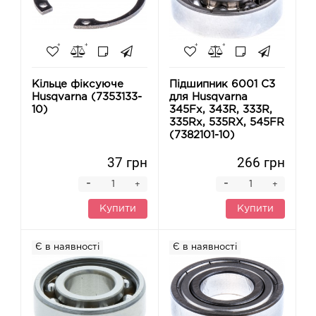
Кільце фіксуюче
Підшипник 6001 C3
Husqvarna (7353133-
для Husqvarna
10)
345Fx, 343R, 333R,
335Rx, 535RХ, 545FR
(7382101-10)
37 грн
266 грн
-
-
+
+
Купити
Купити
Є в наявності
Є в наявності