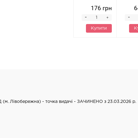
176 грн
6
-
-
+
Купити
К
Д (м. Лівобережна) - точка видачі - ЗАЧИНЕНО з 23.03.2026 р.