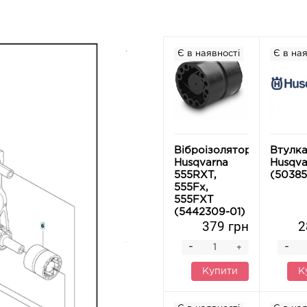
Є в наявності
Є в ная
Віброізолятор
Втулк
Husqvarna
Husqva
555RXT,
(50385
555Fx,
555FXT
(5442309-01)
379 грн
2
-
-
+
Купити
К