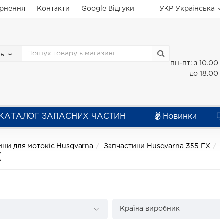
ернення
Контакти
Google Відгуки
УКР
Українська
зь
пн-пт: з 10.00
до 18.00
КАТАЛОГ ЗАПАСНИХ ЧАСТИН
Новинки
ини для мотокіс Husqvarna
Запчастини Husqvarna 355 FX
X
Країна виробник