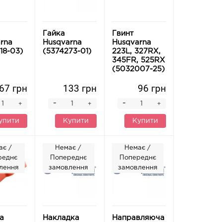
Гайка
Гвинт
rna
Husqvarna
Husqvarna
18-03)
(5374273-01)
223L, 327RX,
345FR, 525RX
(5032007-25)
67 грн
133 грн
96 грн
-
-
+
+
+
упити
Купити
Купити
ає /
Немає /
Немає /
реднє
Попереднє
Попереднє
лення
замовлення
замовлення
а
Накладка
Направляюча