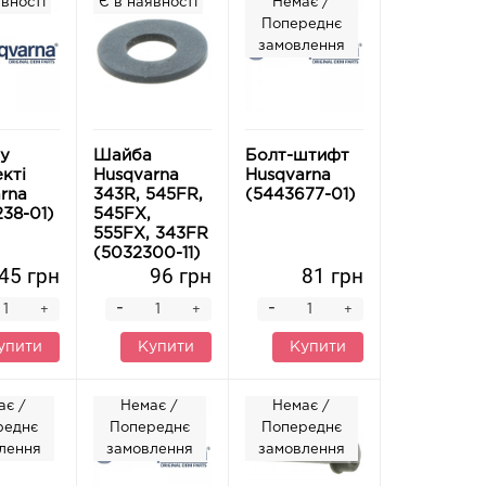
вності
Є в наявності
Немає /
Попереднє
замовлення
у
Шайба
Болт-штифт
кті
Husqvarna
Husqvarna
rna
343R, 545FR,
(5443677-01)
38-01)
545FX,
555FX, 343FR
(5032300-11)
45 грн
96 грн
81 грн
-
-
+
+
+
упити
Купити
Купити
ає /
Немає /
Немає /
реднє
Попереднє
Попереднє
лення
замовлення
замовлення