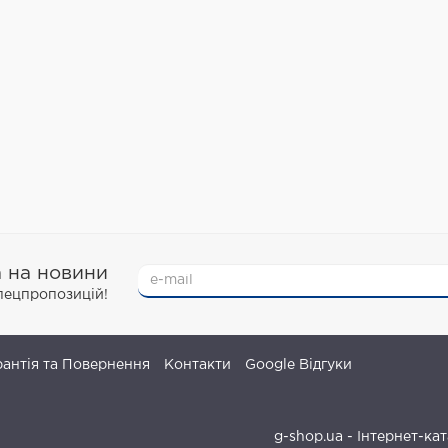
а на новини
спецпропозицій!
рантія та Повернення
Контакти
Google Відгуки
g-shop.ua - Інтернет-ка