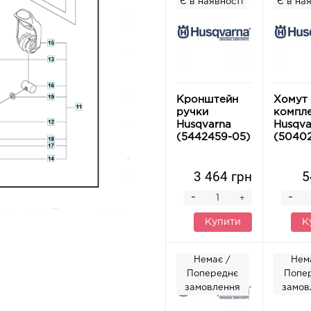
Є в наявності
Є в ная
Кронштейн
Хомут 
ручки
компле
Husqvarna
Husqva
(5442459-05)
(50402
3 464 грн
5
-
-
+
Купити
К
Немає /
Нем
Попереднє
Попе
замовлення
замов