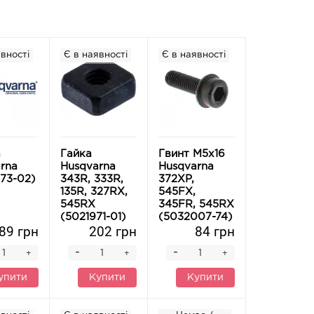
вності
Є в наявності
Є в наявності
а
Гайка
Гвинт М5х16
rna
Husqvarna
Husqvarna
73-02)
343R, 333R,
372XP,
135R, 327RX,
545FX,
545RX
345FR, 545RX
(5021971-01)
(5032007-74)
89 грн
202 грн
84 грн
-
-
+
+
+
упити
Купити
Купити