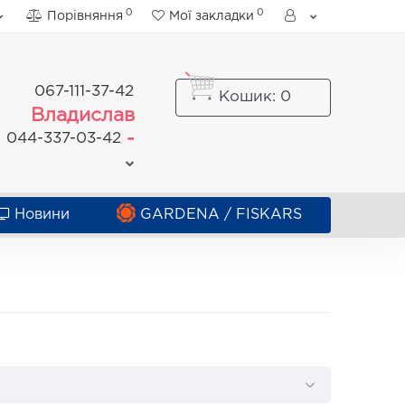
0
0
Порівняння
Мої закладки
067-111-37-42
Кошик
: 0
Владислав
-
044-337-03-42
Новини
GARDENA / FISKARS