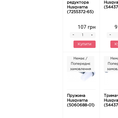
редуктора
Husqva
Husqvarna
(54437
(7255372-65)
107 грн
9
-
-
+
Купити
К
Немає /
Нем
Попереднє
Попе
замовлення
замов
Пружина
Трима
Husqvarna
Husqva
(5060688-01)
(54437