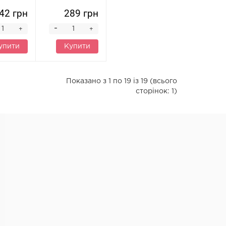
42 грн
289 грн
-
+
+
упити
Купити
Показано з 1 по 19 із 19 (всього
сторінок: 1)