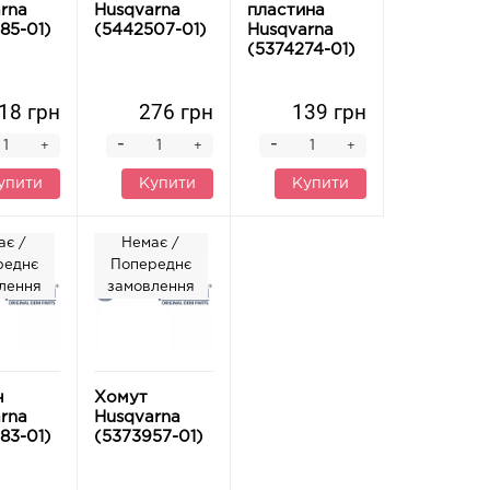
rna
Husqvarna
пластина
85-01)
(5442507-01)
Husqvarna
(5374274-01)
18 грн
276 грн
139 грн
-
-
+
+
+
упити
Купити
Купити
ає /
Немає /
реднє
Попереднє
лення
замовлення
ч
Хомут
rna
Husqvarna
83-01)
(5373957-01)