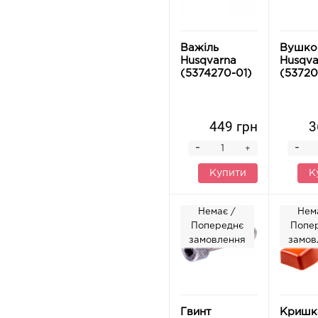
Важіль
Вушко
Husqvarna
Husqva
(5374270-01)
(53720
449 грн
3
-
-
+
Купити
К
Немає /
Нем
Попереднє
Попе
замовлення
замов
Гвинт
Кришк