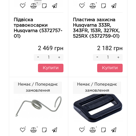
Підвіска
Пластина захисна
травокосарки
Husqvarna 333R,
Husqvarna (5372757-
343FR, 153R, 327RX,
01)
525RX (5372759-01)
2 469 грн
2 182 грн
-
-
+
+
Купити
Купити
Немає / Попереднє
Немає / Попереднє
замовлення
замовлення