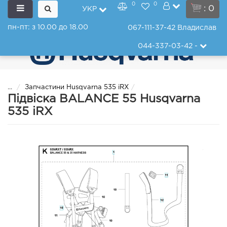
0
0
: 0
УКР
пн-пт: з 10.00 до 18.00
067-111-37-42
Владислав
044-337-03-42
-
...
Запчастини Husqvarna 535 iRX
Підвіска BALANCE 55 Husqvarna
535 iRX