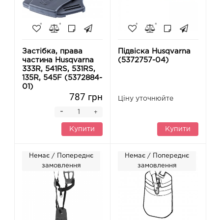
Застібка, права
Підвіска Husqvarna
частина Husqvarna
(5372757-04)
333R, 541RS, 531RS,
135R, 545F (5372884-
01)
787 грн
Ціну уточнюйте
-
+
Купити
Купити
Немає / Попереднє
Немає / Попереднє
замовлення
замовлення