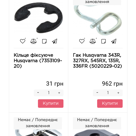
замовлення
Кільце фіксуюче
Гак Husqvarna 343R,
Husqvarna (7353109-
327RX, 545RX, 135R,
20)
336FR (5020229-02)
31 грн
962 грн
-
-
+
+
Купити
Купити
Немає / Попереднє
Немає / Попереднє
замовлення
замовлення