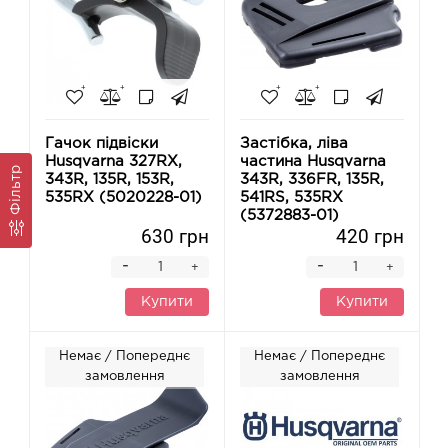
Гачок підвіски
Застібка, ліва
Husqvarna 327RX,
частина Husqvarna
Фільтр
343R, 135R, 153R,
343R, 336FR, 135R,
535RX (5020228-01)
541RS, 535RX
(5372883-01)
630 грн
420 грн
-
-
+
+
Купити
Купити
Немає / Попереднє
Немає / Попереднє
замовлення
замовлення