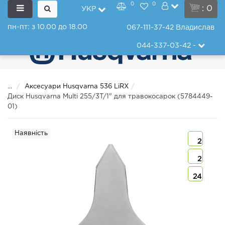
0
0
: 0
УКР
пн-пт: з 10.00 до 18.00
067-111-37-42
Владислав
044-337-03-42
-
...
Аксесуари Husqvarna 536 LiRX
Диск Husqvarna Multi 255/3T/1" для травокосарок (5784449-
01)
Наявність
2
2
24