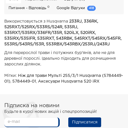
0
Питання - Відповідь
Google Відгуки
418
Використовується з Husqvarna
233RJ, 336RK,
525RXT/525RX/533RS/524R, 535RJ,
535RXT/535RX/336FR/135R, 520iLX, 520iRX,
535iRX/535iFR, 535iRXT, 543RBK, 545RXT/545RX/545FR,
553RS/543RS/153R, 553RBX/543RBX/253RJ/243RJ
Для перерослої трави і потужних бур'янів, але не для
деревної порослі. Ідеально підходить для розчищення
зарослих ділянок.
Мітки:
Ніж для трави Мульті 255/3/1 Husqvarna (5784449-
01)
,
5784449-01
,
Аксесуари Husqvarna 520 iRX
Підписка на новини
Будьте в курсі нових акцій і спецпропозицій!
Підписатися