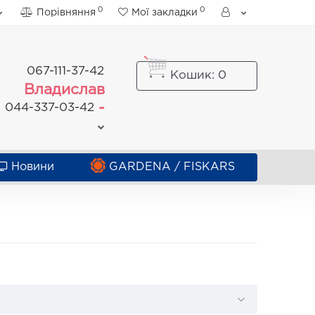
0
0
Порівняння
Мої закладки
067-111-37-42
Кошик
: 0
Владислав
-
044-337-03-42
Новини
GARDENA / FISKARS