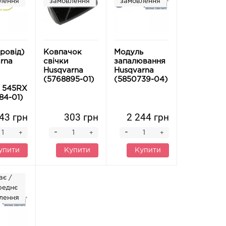
лення
замовлення
замовлення
провід)
Ковпачок
Модуль
rna
свічки
запалювання
Husqvarna
Husqvarna
(5768895-01)
(5850739-04)
 545RX
84-01)
43 грн
303 грн
2 244 грн
-
-
+
+
+
упити
Купити
Купити
ає /
реднє
лення