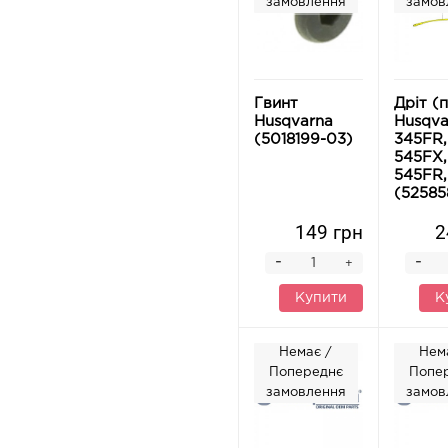
замовлення
замов
Гвинт
Дріт (
Husqvarna
Husqva
(5018199-03)
345FR,
545FX,
545FR,
(52585
149 грн
2
-
-
+
Купити
К
Немає /
Нем
Попереднє
Попе
замовлення
замов