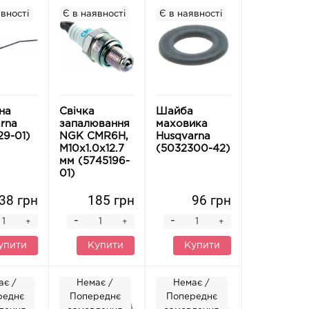
вності
Є в наявності
Є в наявності
на
Свічка
Шайба
rna
запалювання
маховика
29-01)
NGK CMR6H,
Husqvarna
M10x1.0x12.7
(5032300-42)
мм (5745196-
01)
38 грн
185 грн
96 грн
-
-
+
+
+
упити
Купити
Купити
ає /
Немає /
Немає /
реднє
Попереднє
Попереднє