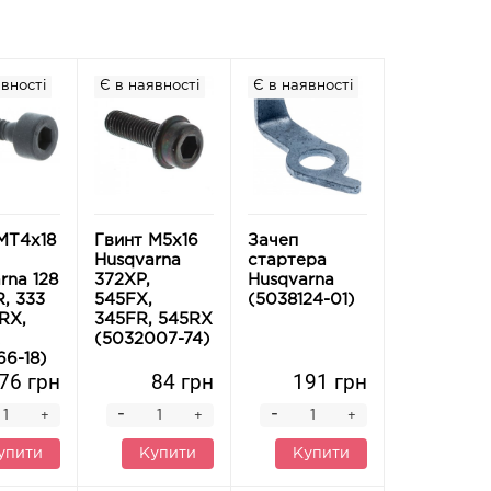
вності
Є в наявності
Є в наявності
MT4x18
Гвинт М5х16
Зачеп
Husqvarna
стартера
rna 128
372XP,
Husqvarna
R, 333
545FX,
(5038124-01)
 RX,
345FR, 545RX
(5032007-74)
66-18)
76 грн
84 грн
191 грн
-
-
+
+
+
упити
Купити
Купити