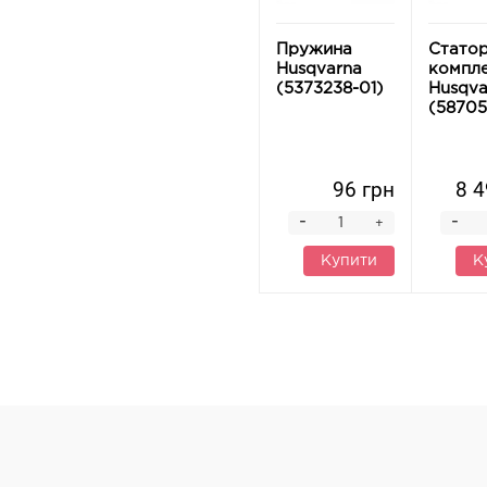
Пружина
Статор
Husqvarna
компле
(5373238-01)
Husqva
(58705
96 грн
8 4
-
-
+
Купити
К