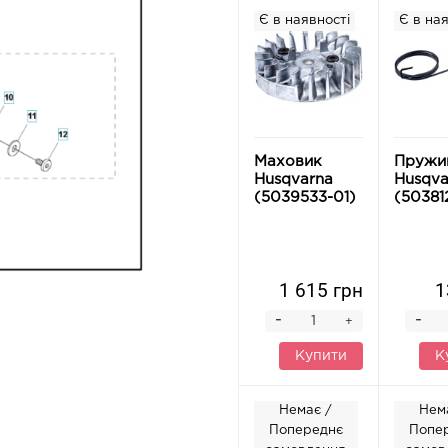
Є в наявності
Є в ная
Маховик
Пружи
Husqvarna
Husqva
(5039533-01)
(50381
1 615 грн
1
-
-
+
Купити
К
Немає /
Нем
Попереднє
Попе