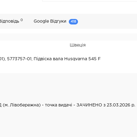
0
Відповідь
Google Відгуки
418
Швеція
01)
,
5773757-01
,
Підвіска вала Husqvarna 545 F
Д (м. Лівобережна) - точка видачі - ЗАЧИНЕНО з 23.03.2026 р.