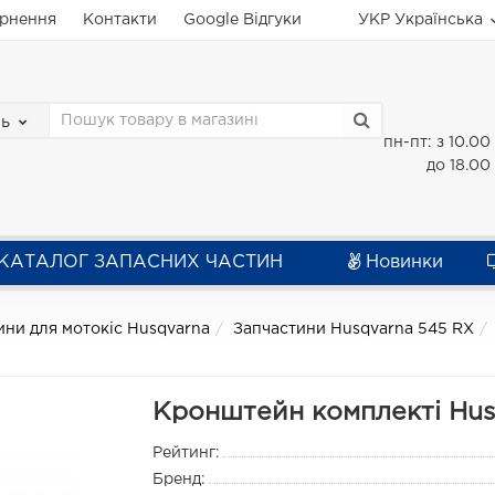
ернення
Контакти
Google Відгуки
УКР
Українська
зь
пн-пт: з 10.00
до 18.00
КАТАЛОГ ЗАПАСНИХ ЧАСТИН
Новинки
ини для мотокіс Husqvarna
Запчастини Husqvarna 545 RX
Кронштейн комплекті Husq
Рейтинг:
Бренд: