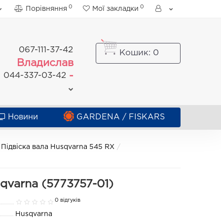
0
0
Порівняння
Мої закладки
067-111-37-42
Кошик
: 0
Владислав
-
044-337-03-42
Новини
GARDENA / FISKARS
Підвіска вала Husqvarna 545 RX
varna (5773757-01)
0 відгуків
Husqvarna