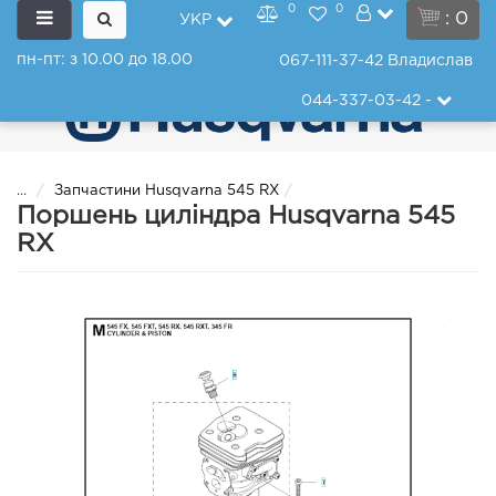
0
0
: 0
УКР
пн-пт: з 10.00 до 18.00
067-111-37-42
Владислав
044-337-03-42
-
...
Запчастини Husqvarna 545 RX
Поршень циліндра Husqvarna 545
RX