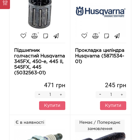
Підшипник
Прокладка циліндра
голчастий Husqvarna
Husqvarna (5871534-
345FX, 450-e, 445 II,
01)
545FX, 445
(5032563-01)
471 грн
245 грн
-
-
+
+
Купити
Купити
Є в наявності
Немає / Попереднє
замовлення