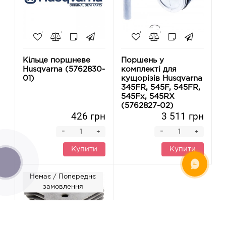
Кільце поршневе
Поршень у
Husqvarna (5762830-
комплекті для
01)
кущорізів Husqvarna
345FR, 545F, 545FR,
545Fx, 545RХ
(5762827-02)
426 грн
3 511 грн
-
-
+
+
Купити
Купити
ОНЛАЙН ЧАТ
Немає / Попереднє
замовлення