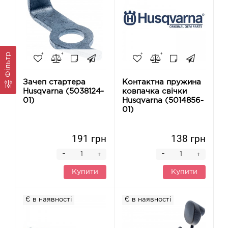
Фільтр
Зачеп стартера
Контактна пружина
Husqvarna (5038124-
ковпачка свічки
01)
Husqvarna (5014856-
01)
191 грн
138 грн
-
-
+
+
Купити
Купити
Є в наявності
Є в наявності