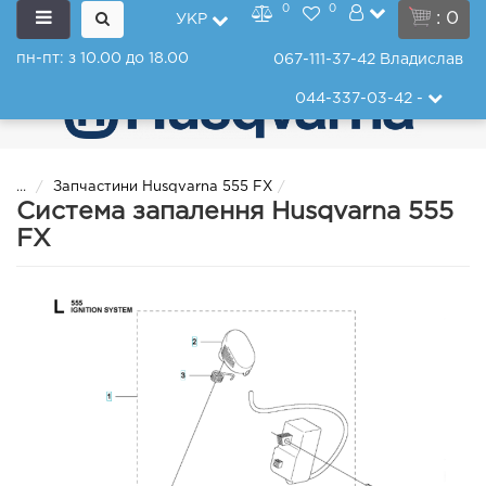
0
0
: 0
УКР
пн-пт: з 10.00 до 18.00
067-111-37-42
Владислав
044-337-03-42
-
...
Запчастини Husqvarna 555 FX
Система запалення Husqvarna 555
FX