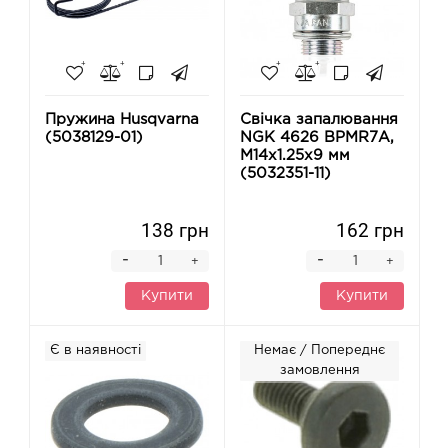
Пружина Husqvarna
Свічка запалювання
(5038129-01)
NGK 4626 BPMR7A,
M14x1.25x9 мм
(5032351-11)
138 грн
162 грн
-
-
+
+
Купити
Купити
Є в наявності
Немає / Попереднє
замовлення