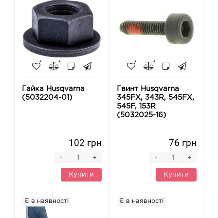
Гайка Husqvarna
Гвинт Husqvarna
(5032204-01)
345FX, 343R, 545FX,
545F, 153R
(5032025-16)
102 грн
76 грн
-
-
+
+
Купити
Купити
Є в наявності
Є в наявності