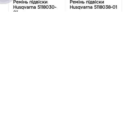
Ремінь підвіски
Ремінь підвіски
Husqvarna 5118030-
Husqvarna 5118038-01
01
604 грн
1 128 грн
-
-
+
+
Купити
Купити
Показано з 1 по 6 із 6 (всього сторінок: 1)
Підписка на новини
Будьте в курсі нових акцій і спецпропозицій!
Підписатися