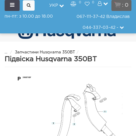
0
0
: 0
УКР
пн-пт: з 10.00 до 18.00
067-111-37-42
Владислав
044-337-03-42
-
...
Запчастини Husqvarna 350BT
Підвіска Husqvarna 350BT