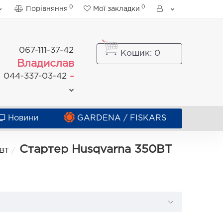
0
0
Порівняння
Мої закладки
067-111-37-42
Кошик
: 0
Владислав
-
044-337-03-42
Новини
GARDENA / FISKARS
Стартер Husqvarna 350BT
0BT