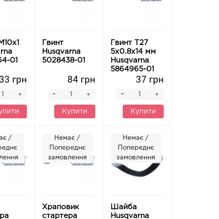
М10х1
Гвинт
Гвинт T27
rna
Husqvarna
5х0.8х14 мм
4-01
5028438-01
Husqvarna
5864965-01
33 грн
84 грн
37 грн
-
-
+
+
+
упити
Купити
Купити
ає /
Немає /
Немає /
реднє
Попереднє
Попереднє
лення
замовлення
замовлення
Храповик
Шайба
ра
стартера
Husqvarna