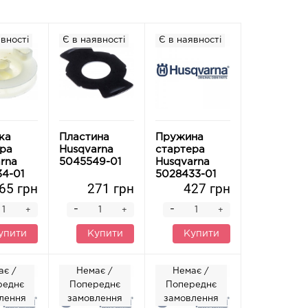
вності
Є в наявності
Є в наявності
ка
Пластина
Пружина
ра
Husqvarna
стартера
rna
5045549-01
Husqvarna
4-01
5028433-01
65 грн
271 грн
427 грн
-
-
+
+
+
упити
Купити
Купити
ає /
Немає /
Немає /
реднє
Попереднє
Попереднє
лення
замовлення
замовлення