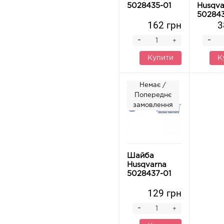
5028435-01
Husqva
502843
162 грн
3
-
-
+
Купити
К
Немає /
Попереднє
замовлення
Шайба
Husqvarna
5028437-01
129 грн
-
+