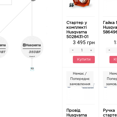
Стартер у
Гайка 
комплекті
Husqva
Husqvarna
586496
5028431-01
3 495 грн
1
-
-
+
Купити
К
Немає /
Нем
Попереднє
Попе
замовлення
замов
Провід
Ручка
Husqvarna
старте