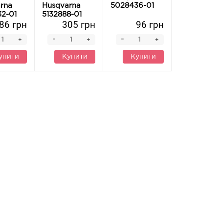
rna
Husqvarna
5028436-01
2-01
5132888-01
86 грн
305 грн
96 грн
-
-
+
+
+
упити
Купити
Купити