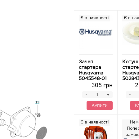
Є в наявності
Є в ная
Зачеп
Котуш
стартера
старте
Husqvarna
Husqva
5045548-01
502843
305 грн
2
-
-
+
Купити
К
Є в наявності
Нем
Попе
замов