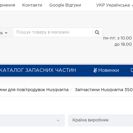
ернення
Контакти
Google Відгуки
УКР
Українська
зь
пн-пт: з 10.00
до 18.00
КАТАЛОГ ЗАПАСНИХ ЧАСТИН
Новинки
ини для повітродувок Husqvarna
Запчастини Husqvarna 35
Країна виробник