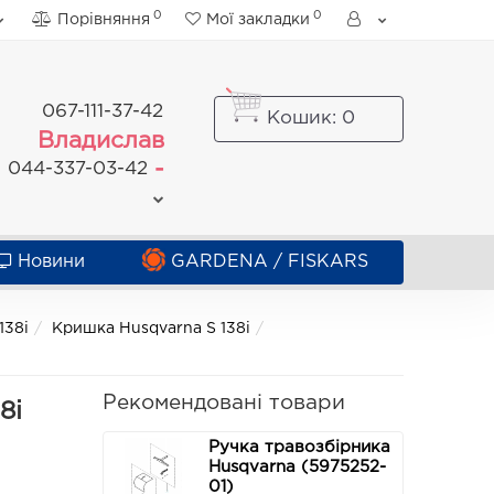
0
0
Порівняння
Мої закладки
067-111-37-42
Кошик
: 0
Владислав
-
044-337-03-42
Новини
GARDENA / FISKARS
138i
Кришка Husqvarna S 138i
Рекомендовані товари
8i
Ручка травозбірника
Husqvarna (5975252-
01)