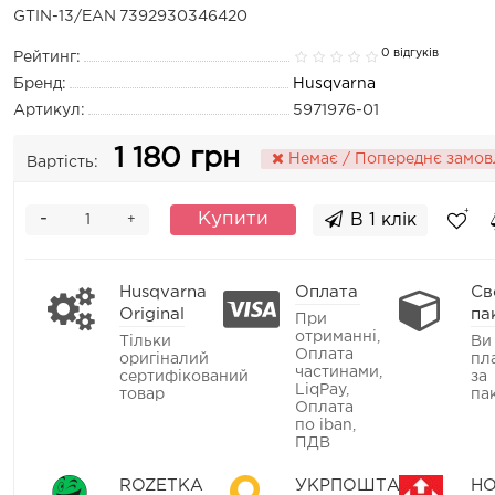
GTIN-13/EAN
7392930346420
0 відгуків
Рейтинг:
Бренд:
Husqvarna
Артикул:
5971976-01
1 180 грн
Немає / Попереднє замов
Вартість:
-
Купити
В 1 клік
+
Husqvarna
Оплата
Св
Original
па
При
отриманні,
Тільки
Ви
Оплата
оригіналий
пл
частинами,
сертифікований
за
LiqPay,
товар
па
Оплата
по iban,
ПДВ
ROZETKA
УКРПОШТА
Н