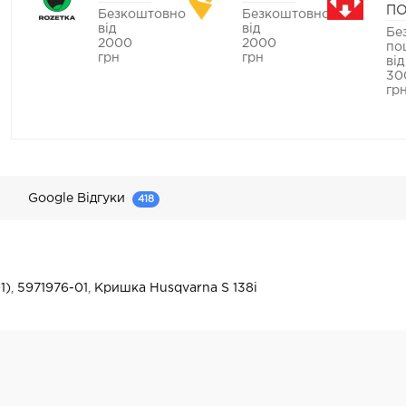
П
Безкоштовно
Безкоштовно
від
від
Бе
2000
2000
по
грн
грн
від
30
гр
Google Відгуки
418
1)
,
5971976-01
,
Кришка Husqvarna S 138i