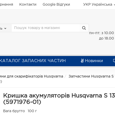
ернення
Контакти
Google Відгуки
УКР
Українська
зь
пн-пт: з 10.00
до 18.00
КАТАЛОГ ЗАПАСНИХ ЧАСТИН
Новинки
ини для скарифікаторів Husqvarna
Запчастини Husqvarna S 
1)
Кришка акумуляторів Husqvarna S 13
(5971976-01)
Вага брутто
100 г