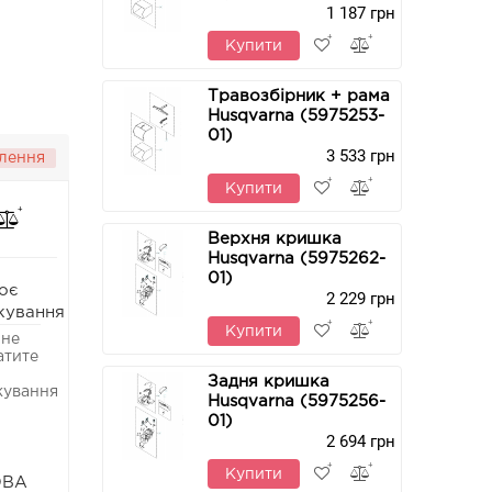
1 187 грн
Купити
Травозбірник + рама
Husqvarna (5975253-
01)
3 533 грн
лення
Купити
Верхня кришка
Husqvarna (5975262-
01)
оє
2 229 грн
кування
Купити
 не
атите
Задня кришка
кування
Husqvarna (5975256-
01)
2 694 грн
Купити
ОВА