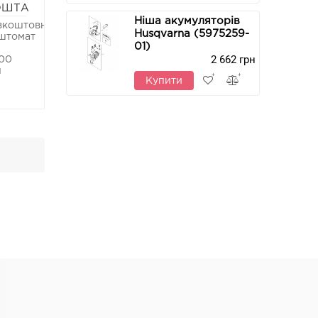
ОШТА
Ніша акумуляторів
зкоштовно
Husqvarna (5975259-
штомат
01)
2 662 грн
00
н
Купити