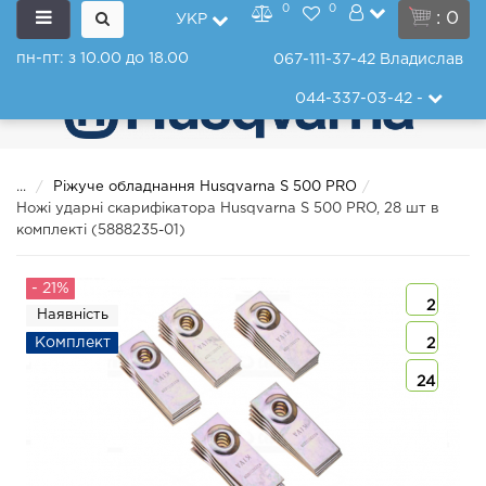
0
0
: 0
УКР
пн-пт: з 10.00 до 18.00
067-111-37-42
Владислав
044-337-03-42
-
...
Ріжуче обладнання Husqvarna S 500 PRO
Ножі ударні скарифікатора Husqvarna S 500 PRO, 28 шт в
комплекті (5888235-01)
- 21%
2
Наявність
Комплект
2
24