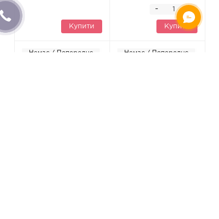
-
+
Купити
Купити
Немає / Попереднє
Немає / Попереднє
замовлення
замовлення
Тяга Husqvarna
Шплінт Husqvarna
(5321877-16)
(5321696-75)
480 грн
208 грн
-
-
+
+
Купити
Купити