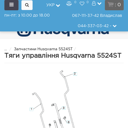
0
0
: 0
УКР
пн-пт: з 10.00 до 18.00
067-111-37-42
Владислав
044-337-03-42
-
...
Запчастини Husqvarna 5524ST
Тяги управління Husqvarna 5524ST