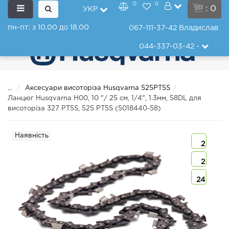
0
0
: 0
УКР
пн-пт: з 10.00 до 18.00
067-111-37-42
Владислав
044-337-03-42
-
...
Аксесуари висоторіза Husqvarna 525PT5S
Ланцюг Husqvarna Н00, 10 "/ 25 см, 1/4", 1.3мм, 58DL для
висоторіза 327 PT5S, 525 PT5S (5018440-58)
Наявність
2
2
24