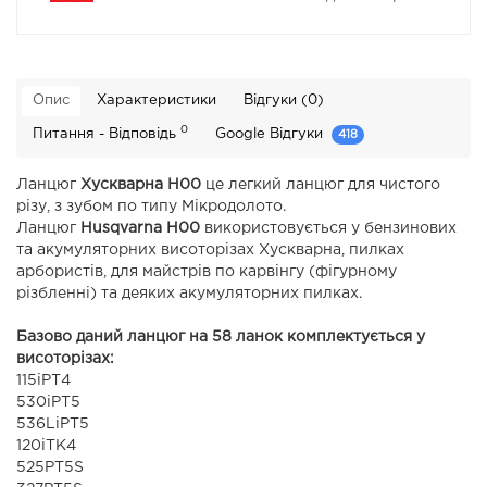
Опис
Характеристики
Відгуки (0)
0
Питання - Відповідь
Google Відгуки
418
Ланцюг
Хускварна H00
це легкий ланцюг для чистого
різу, з зубом по типу Мікродолото.
Ланцюг
Husqvarna H00
використовується у бензинових
та акумуляторних висоторізах Хускварна, пилках
арбористів, для майстрів по карвінгу (фігурному
різбленні) та деяких акумуляторних пилках.
Базово даний ланцюг на 58 ланок комплектується у
висоторізах:
115iPT4
530iPT5
536LiPT5
120iTK4
525PT5S