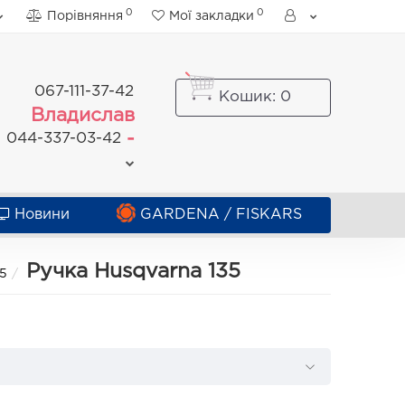
0
0
Порівняння
Мої закладки
067-111-37-42
Кошик
: 0
Владислав
-
044-337-03-42
Новини
GARDENA / FISKARS
Ручка Husqvarna 135
35