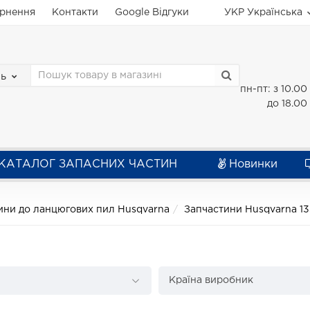
ернення
Контакти
Google Відгуки
УКР
Українська
зь
пн-пт: з 10.00
до 18.00
КАТАЛОГ ЗАПАСНИХ ЧАСТИН
Новинки
ини до ланцюгових пил Husqvarna
Запчастини Husqvarna 1
Країна виробник