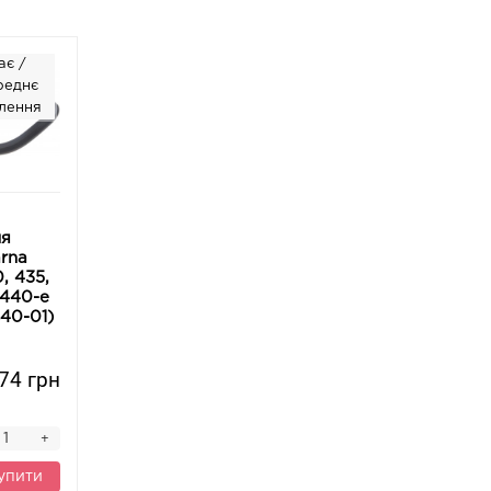
ає /
реднє
лення
ня
rna
0, 435,
 440-e
40-01)
74 грн
+
упити