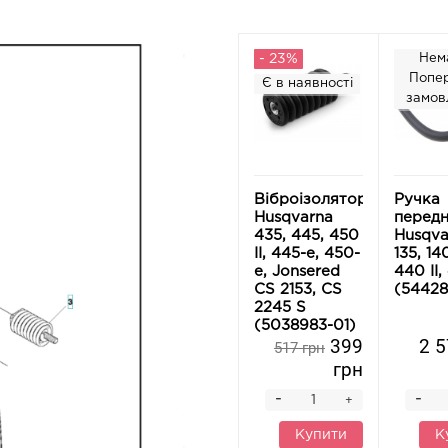
- 23%
Нем
Попе
Є в наявності
замов
Віброізолятор
Ручка
Husqvarna
перед
435, 445, 450
Husqva
II, 445-e, 450-
135, 14
e, Jonsered
440 II,
CS 2153, CS
(54428
2245 S
(5038983-01)
399
2 5
517 грн
грн
-
-
+
Купити
К