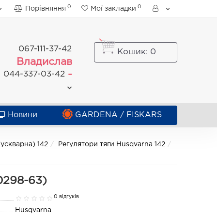
0
0
Порівняння
Мої закладки
067-111-37-42
Кошик
: 0
Владислав
-
044-337-03-42
Новини
GARDENA / FISKARS
ускварна) 142
Регулятори тяги Husqvarna 142
0298-63)
0 відгуків
Husqvarna