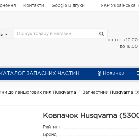
ернення
Контакти
Google Відгуки
УКР
Українська
зь
пн-пт: з 10.00
до 18.00
КАТАЛОГ ЗАПАСНИХ ЧАСТИН
Новинки
ини до ланцюгових пил Husqvarna
Запчастини Husqvarna (Х
Ковпачок Husqvarna (530
Рейтинг:
Бренд: